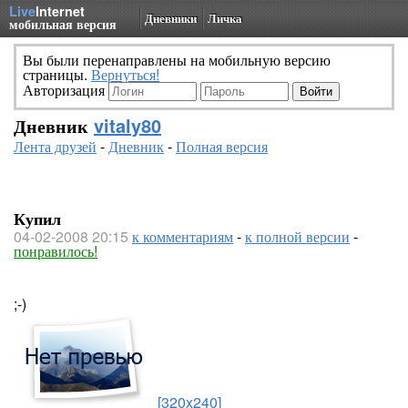
Live
Internet
Дневники
Личка
мобильная версия
Вы были перенаправлены на мобильную версию
страницы.
Вернуться!
Авторизация
Дневник
vitaly80
Лента друзей
-
Дневник
-
Полная версия
Купил
04-02-2008 20:15
к комментариям
-
к полной версии
-
понравилось!
;-)
[320x240]