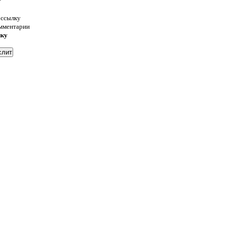
 ссылку
омментарии
нку