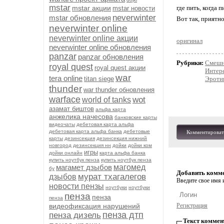
mstar
mstar акции
где пить, когда 
mstar новости
neverwinter
mstar обновления
Вот так, приятно
neverwinter online
neverwinter online акции
оригинал
neverwinter online обновления
panzar
panzar обновления
Рубрики:
Смешн
royal quest
royal quest акции
Интер
war
tera online
titan siege
Эротик
thunder
war thunder обновления
warface
wot
world of tanks
азамат биштов
альфа карта
анжелика начесова
банковские карты
видеочаты
дебетовая карта альфа
дебетовая карта альфа банка
дебетовые
Комментироват
карты
дезинсекция
дезинсекция нижний
новгород
дезинсекция нн
дойки
дойки ком
игры
дойки онлайн
карта альфа банка
купить ноутбук пенза
купить ноутбук пенза
магамет дзыбов
магомед
бу
Добавить комм
мурат тхагалегов
дзыбов
Введите свое имя и
новости пензы
ноутбуки
ноутбуки
пенза
пенза
пенза
видеофиксация нарушений
Регистрация
пенза дтп
пенза дизель
Текст коммен