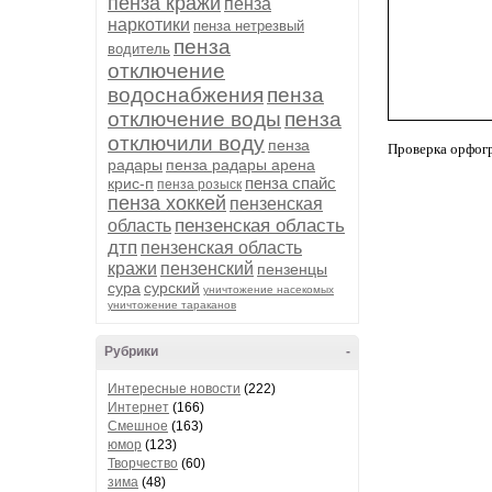
пенза кражи
пенза
наркотики
пенза нетрезвый
пенза
водитель
отключение
водоснабжения
пенза
отключение воды
пенза
отключили воду
пенза
Проверка орфог
радары
пенза радары арена
пенза спайс
крис-п
пенза розыск
пенза хоккей
пензенская
пензенская область
область
дтп
пензенская область
кражи
пензенский
пензенцы
сура
сурский
уничтожение насекомых
уничтожение тараканов
Рубрики
-
Интересные новости
(222)
Интернет
(166)
Смешное
(163)
юмор
(123)
Творчество
(60)
зима
(48)