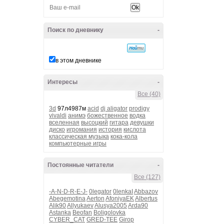
Поиск по дневнику
-
в этом дневнике
Интересы
-
Все (40)
3d
97л4987м
acid
dj aligator
prodigy
vivaldi
анимэ
божественное
водка
вселенная
высоцкий
гитара
девушки
диско
игромания
история
кислота
классическая музыка
кока-кола
компьютерные игры
Постоянные читатели
-
Все (127)
-A-N-D-R-E-J-
0legator
0lenkaI
Abbazov
Abegemotina
Aerton
AfoniyaEK
Albertus
Alik90
Allyukaev
Alusya2005
Arda90
Astanka
Beofan
Boligolovka
CYBER_CAT
GRED-TEE
Girop