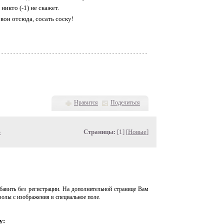
никто (-1) не скажет.
 вон отсюда, сосать соску!
Нравится
Поделиться
»
Страницы:
[1] [
Новые
]
авить без регистрации. На дополнительной странице Вам
волы с изображения в специальное поле.
у: