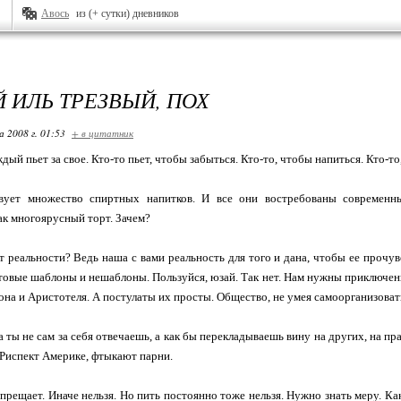
Авось
из (+ сутки) дневников
 ИЛЬ ТРЕЗВЫЙ, ПОХ
 2008 г. 01:53
+ в цитатник
дый пьет за свое. Кто-то пьет, чтобы забыться. Кто-то, чтобы напиться. Кто-т
ует множество спиртных напитков. И все они востребованы современны
ак многоярусный торт. Зачем?
т реальности? Ведь наша с вами реальность для того и дана, чтобы ее прочув
отовые шаблоны и нешаблоны. Пользуйся, юзай. Так нет. Нам нужны приключе
она и Аристотеля. А постулаты их просты. Общество, не умея самоорганизовать
а ты не сам за себя отвечаешь, а как бы перекладываешь вину на других, на п
 Риспект Америке, фтыкают парни.
прещает. Иначе нельзя. Но пить постоянно тоже нельзя. Нужно знать меру. Как