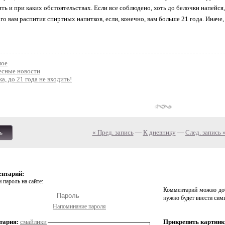
пить и при каких обстоятельствах. Если все соблюдено, хоть до белочки напейся, 
го вам распития спиртных напитков, если, конечно, вам больше 21 года. Иначе,
ое
есные новости
а, до 21 года не входить!
« Пред. запись
—
К дневнику
—
След. запись 
ь
ентарий:
 пароль на сайте:
Комментарий можно доб
нужно будет ввести сим
Напоминание пароля
тария:
смайлики
Прикрепить картинк