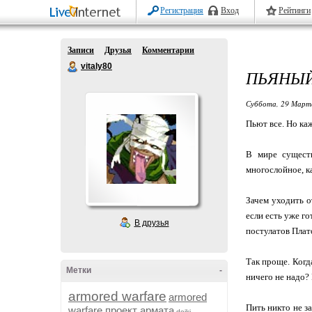
Регистрация
Вход
Рейтинги
Записи
Друзья
Комментарии
vitaly80
ПЬЯНЫЙ
Суббота, 29 Марта
Пьют все. Но каж
В мире существ
многослойное, к
Зачем уходить о
если есть уже г
В друзья
постулатов Плат
Так проще. Когд
Метки
-
ничего не надо?
armored warfare
armored
Пить никто не за
warfare проект армата
dojki