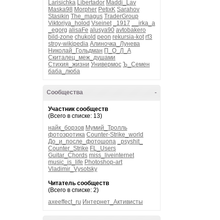
Larisichka
Libertador
Maddi_Lav
Maska98
Morpher
PetixK
Sarahov
Stasikin
The_magus
TraderGroup
Viktoriya_holod
Vseinet
_1917
__irka_a
_egorg
alisaFe
alusya90
avtobakero
bild-zone
chukold
peon
rekursia-kot
rf3
stroy-wikipedia
Алиночка_Лунева
Николай_Гольдман
П_О_Л_А
Скиталец_меж_душами
Стихия_жизни
Универмос
Ъ_Семен
баба_люба
Сообщества
-
Участник сообществ
(Всего в списке: 13)
найк_борзов
Мумий_Тролль
фотоэротика
Counter-Strike_world
До_и_после_фотошопа
_psyshit_
Counter_Strike
FL_Users
Guitar_Chords
miss_liveinternet
music_is_life
Photoshop-art
Vladimir_Vysotsky
Читатель сообществ
(Всего в списке: 2)
axeeffect_ru
Интернет_Активисты