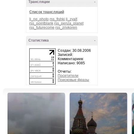
Трансляции
-
Список трансляций
lj_ng_photo
rss_fishki
lj_zyalt
rss_pointblank
rss_penza_planet
rss_futurecome
rss_zrivkoren
Статистика
-
Создан: 30.08.2006
Записей:
Комментариев:
Написано: 9085
Отчеты:
Посетители
Поисковые фразы