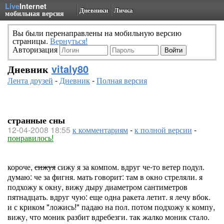
Live
Internet
Дневники
Личка
мобильная версия
Вы были перенаправлены на мобильную версию
страницы.
Вернуться!
Авторизация
Дневник
vitaly80
Лента друзей
-
Дневник
-
Полная версия
странные сны
12-04-2008 18:55
к комментариям
-
к полной версии
-
понравилось!
короче,
сижуя
сижу я за компом. вдруг че-то ветер подул.
думаю: че за фигня. мать говорит: там в окно стреляли. я
подхожу к окну, вижу дыру диаметром сантиметров
пятнадцать. вдруг чую: еще одна ракета летит. я лечу вбок.
и с криком "ложись!" падаю на пол. потом подхожу к компу,
вижу, что моник разбит вдребезги. так жалко моник стало.