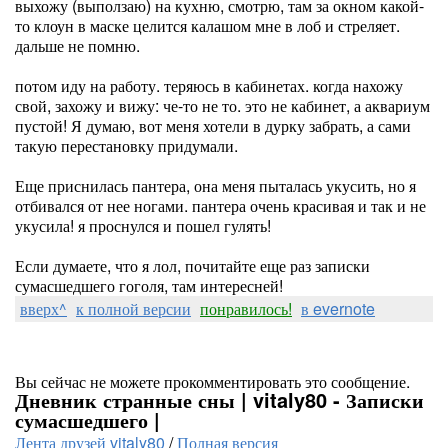
выхожу (выползаю) на кухню, смотрю, там за окном какой-
то клоун в маске целится калашом мне в лоб и стреляет.
дальше не помню.
потом иду на работу. теряюсь в кабинетах. когда нахожу
свой, захожу и вижу: че-то не то. это не кабинет, а аквариум
пустой! Я думаю, вот меня хотели в дурку забрать, а сами
такую перестановку придумали.
Еще приснилась пантера, она меня пыталась укусить, но я
отбивался от нее ногами. пантера очень красивая и так и не
укусила! я проснулся и пошел гулять!
Если думаете, что я лол, почитайте еще раз записки
сумасшедшего гоголя, там интересней!
вверх^
к полной версии
понравилось!
в evernote
Вы сейчас не можете прокомментировать это сообщение.
Дневник странные сны | vitaly80 - Записки
сумасшедшего |
Лента друзей vitaly80
/
Полная версия