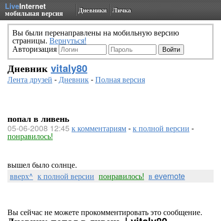
Live
Internet
Дневники
Личка
мобильная версия
Вы были перенаправлены на мобильную версию
страницы.
Вернуться!
Авторизация
Дневник
vitaly80
Лента друзей
-
Дневник
-
Полная версия
попал в ливень
05-06-2008 12:45
к комментариям
-
к полной версии
-
понравилось!
вышел было солнце.
вверх^
к полной версии
понравилось!
в evernote
Вы сейчас не можете прокомментировать это сообщение.
Дневник попал в ливень | vitaly80 -