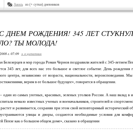
Авось
из (+ сутки) дневников
 С ДНЕМ РОЖДЕНИЯ! 345 ЛЕТ СТУКНУ
ЛО? ТЫ МОЛОДА!
2008 г. 07:09
+ в цитатник
ан Белозерцев и мэр города Роман Чернов поздравили жителей с 345-летием Пе
ется 345 лет, для всех нас это большое и светлое событие. День рождения
ого центра, независимо от возраста, национальности, вероисповедания. Мы
стижениями, верим в ее большое будущее», говорится в обращении.
– один из самых уютных, красивых, зеленых уголков России. А наш вклад в 
оспитала немало известных ученых и военачальников, строителей и спортсменов
 растет и развивается, сохраняя при этом свой неповторимый исторический 
оустраиваются улицы и дворы, создаются необходимые условия для комф
ей Пензе как о большом общем доме», сказано в обращении