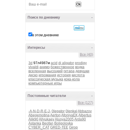
Поиск по дневнику
-
в этом дневнике
Интересы
-
Все (40)
3d
97л4987м
acid
dj aligator
prodigy
vivaldi
анимэ
божественное
водка
вселенная
высоцкий
гитара
девушки
диско
игромания
история
кислота
классическая музыка
кока-кола
компьютерные игры
Постоянные читатели
-
Все (127)
-A-N-D-R-E-J-
0legator
0lenkaI
Abbazov
Abegemotina
Aerton
AfoniyaEK
Albertus
Alik90
Allyukaev
Alusya2005
Arda90
Astanka
Beofan
Boligolovka
CYBER_CAT
GRED-TEE
Girop