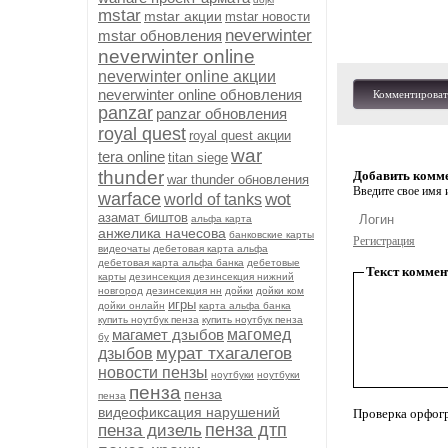
mstar
mstar акции
mstar новости
neverwinter
mstar обновления
neverwinter online
neverwinter online акции
neverwinter online обновления
Комментироват
panzar
panzar обновления
royal quest
royal quest акции
war
tera online
titan siege
thunder
Добавить комм
war thunder обновления
Введите свое имя и
warface
wot
world of tanks
азамат биштов
альфа карта
анжелика начесова
банковские карты
Регистрация
видеочаты
дебетовая карта альфа
дебетовая карта альфа банка
дебетовые
Текст коммен
карты
дезинсекция
дезинсекция нижний
новгород
дезинсекция нн
дойки
дойки ком
игры
дойки онлайн
карта альфа банка
купить ноутбук пенза
купить ноутбук пенза
магамет дзыбов
магомед
бу
мурат тхагалегов
дзыбов
новости пензы
ноутбуки
ноутбуки
пенза
пенза
пенза
видеофиксация нарушений
Проверка орфог
пенза дтп
пенза дизель