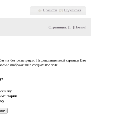
Нравится
Поделиться
»
Страницы:
[1] [
Новые
]
авить без регистрации. На дополнительной странице Вам
волы с изображения в специальное поле.
у:
 ссылку
омментарии
нку