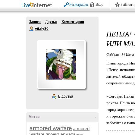
Регистрация
Вход
Рейтинги
Записи
Друзья
Комментарии
vitaly80
ПЕНЗА!
ИЛИ МА
Суббота, 14 Июня 
Глава города Ив
«Пензе исполня
жителей областн
современными до
«Сегодня Пенза 
В друзья
почета. Пенза в
город хорошеет,
и горожан благ
Метки
-
заботится о наш
armored warfare
armored
warfare проект армата
dojki