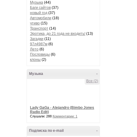
Музыка
(44)
Баги сайтов
(37)
новый год
(37)
Автомобили
(18)
чтиво
(15)
Транспорт
(14)
Эротика, до 21 года не входить!
(13)
Загадки
(11)
97л4987м
(6)
Лето
(6)
Пословицы
(6)
клоны
(2)
Музыка
-
Все (2)
Lady GaGa - Alejandro (Bimbo Jones
Radio Edit)
Слушали: 288
Комментарии: 1
Подписка по e-mail
-