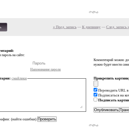
« Пред. запись
—
К дневнику
—
След. запись 
ь
ентарий:
 пароль на сайте:
Комментарий можно доб
нужно будет ввести сим
Напоминание пароля
тария:
смайлики
Прикрепить картинк
Переводить URL в
Подписаться на к
Подписать карти
рафии: (найти ошибки)