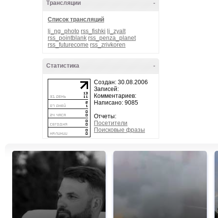
Трансляции
-
Список трансляций
lj_ng_photo
rss_fishki
lj_zyalt
rss_pointblank
rss_penza_planet
rss_futurecome
rss_zrivkoren
Статистика
-
Создан: 30.08.2006
Записей:
Комментариев:
Написано: 9085
Отчеты:
Посетители
Поисковые фразы