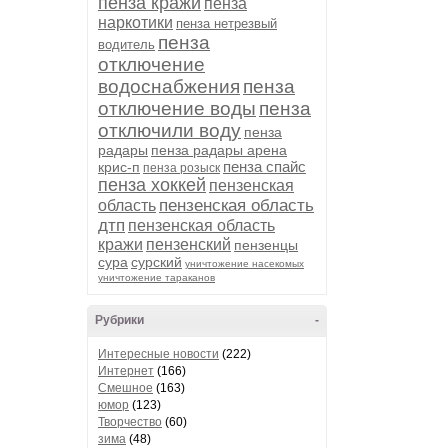
пенза кражи
пенза
наркотики
пенза нетрезвый
пенза
водитель
отключение
водоснабжения
пенза
отключение воды
пенза
отключили воду
пенза
радары
пенза радары арена
пенза спайс
крис-п
пенза розыск
пенза хоккей
пензенская
пензенская область
область
дтп
пензенская область
кражи
пензенский
пензенцы
сура
сурский
уничтожение насекомых
уничтожение тараканов
Рубрики
-
Интересные новости
(222)
Интернет
(166)
Смешное
(163)
юмор
(123)
Творчество
(60)
зима
(48)