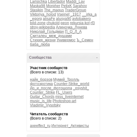
Larisichka
Libertador
Maddi_Lav
Maska98
Morpher
PetixK
Sarahov
Stasikin
The_magus
TraderGroup
Viktoriya_holod
Vseinet
_1917
__irka_a
_egorg
alisaFe
alusya90
avtobakero
bild-zone
chukold
peon
rekursia-kot
rf3
stroy-wikipedia
Алиночка_Лунева
Николай_Гольдман
П_О_Л_А
Скиталец_меж_душами
Стихия_жизни
Универмос
Ъ_Семен
баба_люба
Сообщества
-
Участник сообществ
(Всего в списке: 13)
найк_борзов
Мумий_Тролль
фотоэротика
Counter-Strike_world
До_и_после_фотошопа
_psyshit_
Counter_Strike
FL_Users
Guitar_Chords
miss_liveinternet
music_is_life
Photoshop-art
Vladimir_Vysotsky
Читатель сообществ
(Всего в списке: 2)
axeeffect_ru
Интернет_Активисты