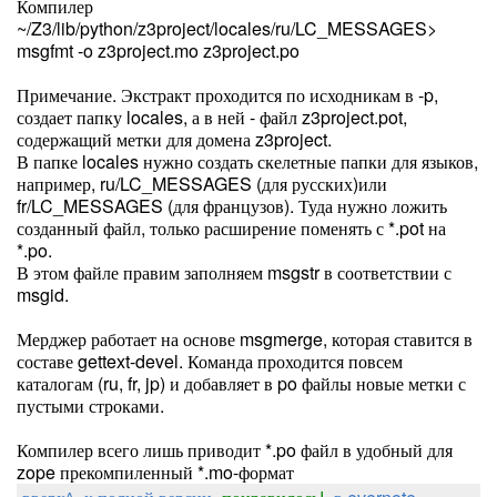
Компилер
~/Z3/lib/python/z3project/locales/ru/LC_MESSAGES>
msgfmt -o z3project.mo z3project.po
Примечание. Экстракт проходится по исходникам в -p,
создает папку locales, а в ней - файл z3project.pot,
содержащий метки для домена z3project.
В папке locales нужно создать скелетные папки для языков,
например, ru/LC_MESSAGES (для русских)или
fr/LC_MESSAGES (для французов). Туда нужно ложить
созданный файл, только расширение поменять с *.pot на
*.po.
В этом файле правим заполняем msgstr в соответствии с
msgid.
Мерджер работает на основе msgmerge, которая ставится в
составе gettext-devel. Команда проходится повсем
каталогам (ru, fr, jp) и добавляет в po файлы новые метки с
пустыми строками.
Компилер всего лишь приводит *.po файл в удобный для
zope прекомпиленный *.mo-формат