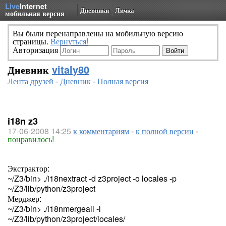
Live
Internet
Дневники
Личка
мобильная версия
Вы были перенаправлены на мобильную версию
страницы.
Вернуться!
Авторизация
Дневник
vitaly80
Лента друзей
-
Дневник
-
Полная версия
i18n z3
17-06-2008 14:25
к комментариям
-
к полной версии
-
понравилось!
Экстрактор:
~/Z3/bin> ./i18nextract -d z3project -o locales -p
~/Z3/lib/python/z3project
Мерджер:
~/Z3/bin> ./i18nmergeall -l
~/Z3/lib/python/z3project/locales/