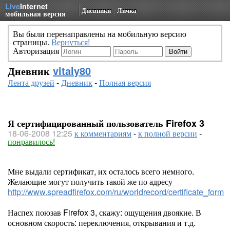
Live
Internet
Дневники
Личка
мобильная версия
Вы были перенаправлены на мобильную версию
страницы.
Вернуться!
Авторизация
Дневник
vitaly80
Лента друзей
-
Дневник
-
Полная версия
Я сертифицированный пользователь Firefox 3
18-06-2008 12:25
к комментариям
-
к полной версии
-
понравилось!
Мне выдали сертификат, их осталось всего немного.
Желающие могут получить такой же по адресу
http://www.spreadfirefox.com/ru/worldrecord/certificate_form
Наспех поюзав Firefox 3, скажу: ощущения двоякие. В
основном скорость: переключения, открывания и т.д.