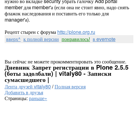
нужно во вкладке security убрать галочку Add portal
member для member'а (если она не стоит явно, надо снять
флажок наследования и поставить его только для
manager'а).
Рецепт стырен с форума
http://plone.org.ru
вверх^
к полной версии
понравилось!
в evernote
Вы сейчас не можете прокомментировать это сообщение.
Дневник Запрет регистрации в Plone 2.5.5
(боты задолбали) | vitaly80 - Записки
сумасшедшего |
Лента друзей vitaly80
/
Полная версия
Добавить в друзья
Страницы:
раньше»