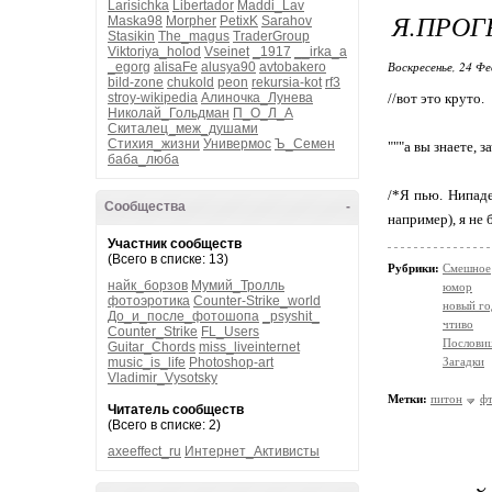
Larisichka
Libertador
Maddi_Lav
Я.ПРО
Maska98
Morpher
PetixK
Sarahov
Stasikin
The_magus
TraderGroup
Viktoriya_holod
Vseinet
_1917
__irka_a
Воскресенье, 24 Фе
_egorg
alisaFe
alusya90
avtobakero
bild-zone
chukold
peon
rekursia-kot
rf3
stroy-wikipedia
Алиночка_Лунева
//вот это круто.
Николай_Гольдман
П_О_Л_А
Скиталец_меж_душами
Стихия_жизни
Универмос
Ъ_Семен
"""а вы знаете, 
баба_люба
/*Я пью. Нипаде
Сообщества
-
например), я не 
Участник сообществ
(Всего в списке: 13)
Рубрики:
Смешное
найк_борзов
Мумий_Тролль
юмор
фотоэротика
Counter-Strike_world
новый го
До_и_после_фотошопа
_psyshit_
чтиво
Counter_Strike
FL_Users
Послови
Guitar_Chords
miss_liveinternet
music_is_life
Photoshop-art
Загадки
Vladimir_Vysotsky
Метки:
питон
ф
Читатель сообществ
(Всего в списке: 2)
axeeffect_ru
Интернет_Активисты