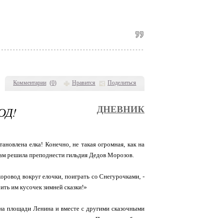
Комментарии
(
0
)
Нравится
Поделиться
ОД!
ДНЕВНИК
ановлена елка! Конечно, не такая огромная, как на
якам решила преподнести гильдия Дедов Морозов.
ровод вокруг елочки, поиграть со Снегурочками, -
ить им кусочек зимней сказки!»
 на площади Ленина и вместе с другими сказочными