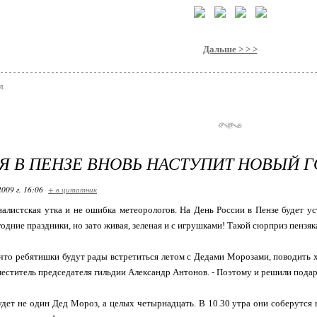
Дальше > > >
д
Я В ПЕНЗЕ ВНОВЬ НАСТУПИТ НОВЫЙ Г
2009 г. 16:06
+ в цитатник
налистская утка и не ошибка метеорологов. На День России в Пензе будет уст
одние праздники, но зато живая, зеленая и с игрушками! Такой сюрприз пенз
то ребятишки будут рады встретиться летом с Дедами Морозами, поводить хо
меститель председателя гильдии Александр Антонов. - Поэтому и решили подар
удет не один Дед Мороз, а целых четырнадцать. В 10.30 утра они соберутся