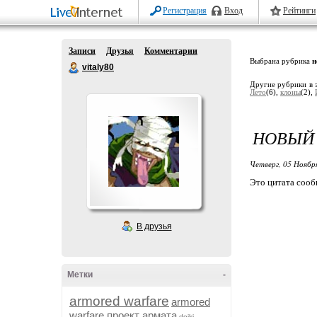
Регистрация
Вход
Рейтинги
Записи
Друзья
Комментарии
Выбрана рубрика
н
vitaly80
Другие рубрики в 
Лето
(6),
клоны
(2),
НОВЫЙ 
Четверг, 05 Ноябр
Это цитата соо
В друзья
Метки
-
armored warfare
armored
warfare проект армата
dojki