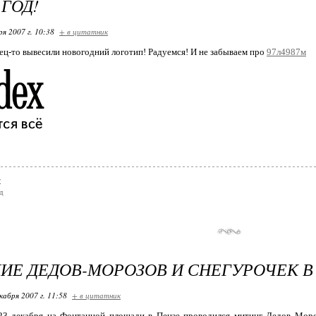
ГОД!
ря 2007 г. 10:38
+ в цитатник
ец-то вывесили новогодний логотип! Радуемся! И не забываем про
97л4987м
т
д
ИЕ ДЕДОВ-МОРОЗОВ И СНЕГУРОЧЕК В
кабря 2007 г. 11:58
+ в цитатник
 23 декабря на Фонтанной площади в Пензе проводился митинг Дедов Мороз