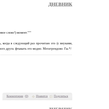
ДНЕВНИК
вое слово!) момент."""
ь, когда в следующий раз прочитаю это (с внуками,
дного друга. фтыкать это модно. Мегатрендово. Гы.*/
Комментарии
(
0
)
Нравится
Поделиться