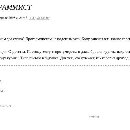
ГРАММИСТ
враля 2008 г. 23:37
+ в цитатник
зачем два слеша? Программистам не подсказывать! Хочу запечатлеть (какое краси
цки. С детства. Поэтому могу скоро умереть. я даже бросил курить, надеюс
буду курить! Типа письмо в будущее. Для тех, кто фтыкает, как говорит друг о
д
цы
тыкать