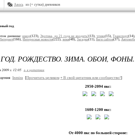
Авось
из (+ сутки) дневников
овый год
.
этом дневнике:
юмор
(123),
Эротика, до 21 года не входить!
(13),
чтиво
(15),
Транспорт
(14)
Интернет
(166),
Интересные новости
(222),
зима
(48),
Загадки
(11),
Баги сайтов
(37),
Автомоб
ГОД. РОЖДЕСТВО. ЗИМА. ОБОИ, ФОНЫ. 
я 2009 г. 12:05
+ в цитатник
бщения
Inmira
[
Прочитать целиком
+
В свой цитатник или сообщество!
]
2950-2094 пкс:
1600-1200 пкс:
От 4000 пкс по большей стороне: