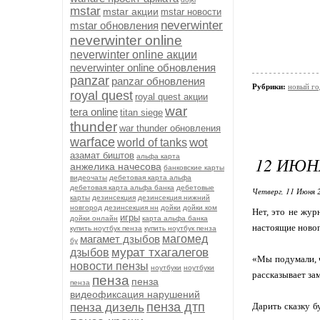
mstar
mstar акции
mstar новости
neverwinter
mstar обновления
neverwinter online
neverwinter online акции
neverwinter online обновления
panzar
panzar обновления
Рубрики:
новый го
royal quest
royal quest акции
war
tera online
titan siege
thunder
war thunder обновления
warface
wot
world of tanks
азамат биштов
альфа карта
12 ИЮН
анжелика начесова
банковские карты
видеочаты
дебетовая карта альфа
дебетовая карта альфа банка
дебетовые
Четверг, 11 Июня 
карты
дезинсекция
дезинсекция нижний
новгород
дезинсекция нн
дойки
дойки ком
Нет, это не жур
игры
дойки онлайн
карта альфа банка
настоящие новог
купить ноутбук пенза
купить ноутбук пенза
магамет дзыбов
магомед
бу
мурат тхагалегов
дзыбов
«Мы подумали, ч
новости пензы
ноутбуки
ноутбуки
рассказывает за
пенза
пенза
пенза
видеофиксация нарушений
пенза дтп
пенза дизель
Дарить сказку б