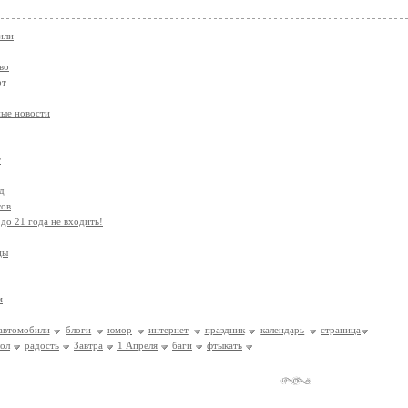
или
во
рт
ые новости
т
д
тов
 до 21 года не входить!
цы
м
автомобили
блоги
юмор
интернет
праздник
календарь
страница
лол
радость
Завтра
1 Апреля
баги
фтыкать