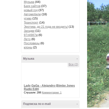
Музыка
(44)
Баги сайтов
(37)
новый год
(37)
Автомобили
(18)
чтиво
(15)
Транспорт
(14)
Эротика, до 21 года не входить!
(13)
Загадки
(11)
97л4987м
(6)
Лето
(6)
Пословицы
(6)
клоны
(2)
Музыка
-
Все (2)
Lady GaGa - Alejandro (Bimbo Jones
Radio Edit)
Слушали: 288
Комментарии: 1
Подписка по e-mail
-