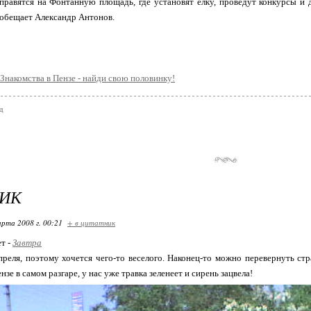
правятся на Фонтанную площадь, где установят елку, проведут конкурсы и 
- обещает Александр Антонов.
Знакомства в Пензе - найди свою половинку!
д
НИК
арта 2008 г. 00:21
+ в цитатник
ет -
Завтра
преля, поэтому хочется чего-то веселого. Наконец-то можно перевернуть стра
ензе в самом разгаре, у нас уже травка зеленеет и сирень зацвела!