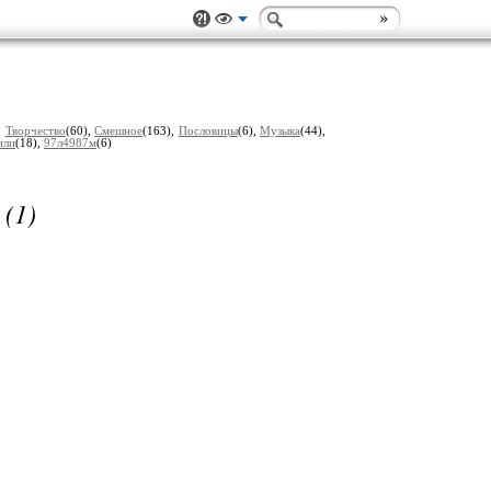
,
Творчество
(60),
Смешное
(163),
Пословицы
(6),
Музыка
(44),
или
(18),
97л4987м
(6)
(1)