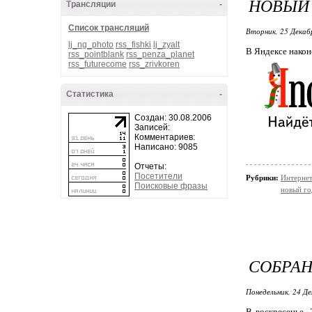
НОВЫЙ 
Трансляции
-
Список трансляций
Вторник, 25 Декаб
lj_ng_photo
rss_fishki
lj_zyalt
В Яндексе након
rss_pointblank
rss_penza_planet
rss_futurecome
rss_zrivkoren
Статистика
-
Создан: 30.08.2006
Записей:
Комментариев:
Написано: 9085
Отчеты:
Посетители
Рубрики:
Интерне
Поисковые фразы
новый го
СОБРАН
Понедельник, 24 Де
В воскресенье,