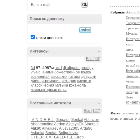
Рубрики:
Автомоб
Смешное
Поиск по дневнику
-
Творчест
Транспо
Музыка
в этом дневнике
Интересн
юмор
зима
Интересы
-
Интерне
Все (40)
клоны
новый го
3d
97л4987м
acid
dj aligator
prodigy
Баги сай
vivaldi
анимэ
божественное
водка
Эротика,
вселенная
высоцкий
гитара
девушки
диско
игромания
история
кислота
чтиво
классическая музыка
кока-кола
Послови
компьютерные игры
Загадки
Лето
97л4987
Постоянные читатели
-
Все (127)
Метки:
музыка
весна
апрель
-A-N-D-R-E-J-
0legator
0lenkaI
Abbazov
Abegemotina
Aerton
AfoniyaEK
Albertus
Alik90
Allyukaev
Alusya2005
Arda90
Astanka
Beofan
Boligolovka
CYBER_CAT
GRED-TEE
Girop