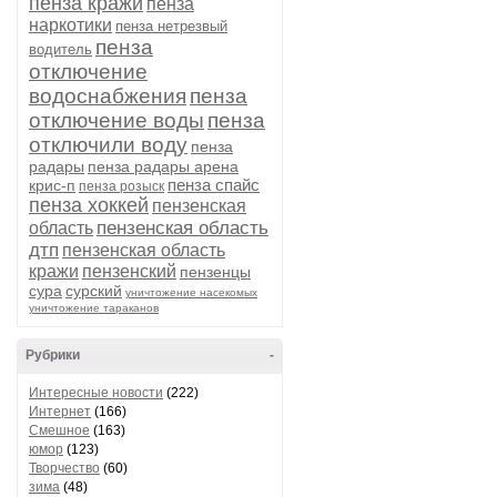
пенза кражи
пенза
наркотики
пенза нетрезвый
пенза
водитель
отключение
водоснабжения
пенза
отключение воды
пенза
отключили воду
пенза
радары
пенза радары арена
пенза спайс
крис-п
пенза розыск
пенза хоккей
пензенская
пензенская область
область
дтп
пензенская область
кражи
пензенский
пензенцы
сура
сурский
уничтожение насекомых
уничтожение тараканов
Рубрики
-
Интересные новости
(222)
Интернет
(166)
Смешное
(163)
юмор
(123)
Творчество
(60)
зима
(48)