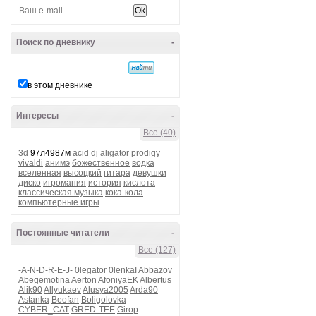
Поиск по дневнику
-
в этом дневнике
Интересы
-
Все (40)
3d
97л4987м
acid
dj aligator
prodigy
vivaldi
анимэ
божественное
водка
вселенная
высоцкий
гитара
девушки
диско
игромания
история
кислота
классическая музыка
кока-кола
компьютерные игры
Постоянные читатели
-
Все (127)
-A-N-D-R-E-J-
0legator
0lenkaI
Abbazov
Abegemotina
Aerton
AfoniyaEK
Albertus
Alik90
Allyukaev
Alusya2005
Arda90
Astanka
Beofan
Boligolovka
CYBER_CAT
GRED-TEE
Girop