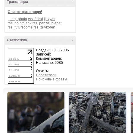
Трансляции
-
Список трансляций
lj_ng_photo
rss_fishki
lj_zyalt
rss_pointblank
rss_penza_planet
rss_futurecome
rss_zrivkoren
Статистика
-
Создан: 30.08.2006
Записей:
Комментариев:
Написано: 9085
Отчеты:
Посетители
Поисковые фразы