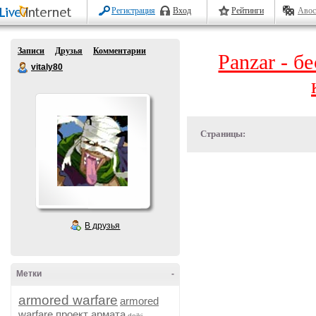
Регистрация
Вход
Рейтинги
Авос
Записи
Друзья
Комментарии
Panzar - б
vitaly80
Страницы:
В друзья
Метки
-
armored warfare
armored
warfare проект армата
dojki