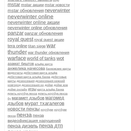
mstar
mstar акции
mstar новости
neverwinter
mstar обновления
neverwinter online
neverwinter online акции
neverwinter online обновления
panzar
panzar обновления
royal quest
royal quest акции
war
tera online
titan siege
thunder
war thunder обновления
warface
wot
world of tanks
азамат биштов
альфа карта
анжелика начесова
банковские карты
видеочаты
дебетовая карта альфа
дебетовая карта альфа банка
дебетовые
карты
дезинсекция
дезинсекция нижний
новгород
дезинсекция нн
дойки
дойки ком
игры
дойки онлайн
карта альфа банка
купить ноутбук пенза
купить ноутбук пенза
магамет дзыбов
магомед
бу
мурат тхагалегов
дзыбов
новости пензы
ноутбуки
ноутбуки
пенза
пенза
пенза
видеофиксация нарушений
пенза дтп
пенза дизель