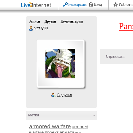
Регистрация
Вход
Рейтинги
Записи
Друзья
Комментарии
Pan
vitaly80
Страницы:
В друзья
Метки
-
armored warfare
armored
warfare проект армата
dojki