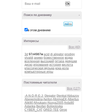
Поиск по дневнику
-
в этом дневнике
Интересы
-
Все (40)
3d
97л4987м
acid
dj aligator
prodigy
vivaldi
анимэ
божественное
водка
вселенная
высоцкий
гитара
девушки
диско
игромания
история
кислота
классическая музыка
кока-кола
компьютерные игры
Постоянные читатели
-
Все (127)
-A-N-D-R-E-J-
0legator
0lenkaI
Abbazov
Abegemotina
Aerton
AfoniyaEK
Albertus
Alik90
Allyukaev
Alusya2005
Arda90
Astanka
Beofan
Boligolovka
CYBER_CAT
GRED-TEE
Girop