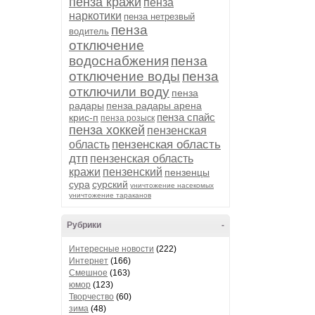
пенза кражи
пенза
наркотики
пенза нетрезвый
пенза
водитель
отключение
водоснабжения
пенза
отключение воды
пенза
отключили воду
пенза
радары
пенза радары арена
пенза спайс
крис-п
пенза розыск
пенза хоккей
пензенская
пензенская область
область
дтп
пензенская область
кражи
пензенский
пензенцы
сура
сурский
уничтожение насекомых
уничтожение тараканов
Рубрики
-
Интересные новости
(222)
Интернет
(166)
Смешное
(163)
юмор
(123)
Творчество
(60)
зима
(48)