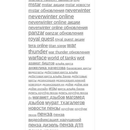
mstar
mstar акции
mstar новости
neverwinter
mstar обновления
neverwinter online
neverwinter online акции
neverwinter online обновления
panzar
panzar обновления
royal quest
royal quest акции
war
tera online
titan siege
thunder
war thunder обновления
warface
wot
world of tanks
азамат биштов
альфа карта
анжелика начесова
банковские карты
видеочаты
дебетовая карта альфа
дебетовая карта альфа банка
дебетовые
карты
дезинсекция
дезинсекция нижний
новгород
дезинсекция нн
дойки
дойки ком
игры
дойки онлайн
карта альфа банка
купить ноутбук пенза
купить ноутбук пенза
магамет дзыбов
магомед
бу
мурат тхагалегов
дзыбов
новости пензы
ноутбуки
ноутбуки
пенза
пенза
пенза
видеофиксация нарушений
пенза дтп
пенза дизель