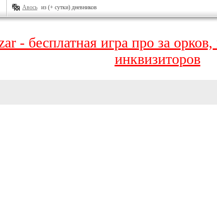
Авось
из (+ сутки) дневников
zar - бесплатная игра про за орков
инквизиторов