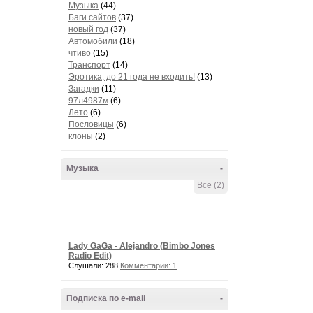
Музыка
(44)
Баги сайтов
(37)
новый год
(37)
Автомобили
(18)
чтиво
(15)
Транспорт
(14)
Эротика, до 21 года не входить!
(13)
Загадки
(11)
97л4987м
(6)
Лето
(6)
Пословицы
(6)
клоны
(2)
Музыка
-
Все (2)
Lady GaGa - Alejandro (Bimbo Jones
Radio Edit)
Слушали: 288
Комментарии: 1
Подписка по e-mail
-