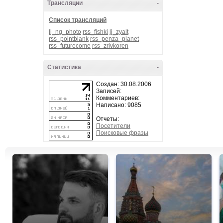
Трансляции
-
Список трансляций
lj_ng_photo
rss_fishki
lj_zyalt
rss_pointblank
rss_penza_planet
rss_futurecome
rss_zrivkoren
Статистика
-
Создан: 30.08.2006
Записей:
Комментариев:
Написано: 9085
Отчеты:
Посетители
Поисковые фразы