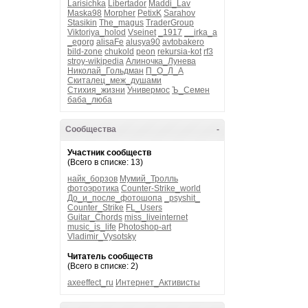
Larisichka
Libertador
Maddi_Lav
Maska98
Morpher
PetixK
Sarahov
Stasikin
The_magus
TraderGroup
Viktoriya_holod
Vseinet
_1917
__irka_a
_egorg
alisaFe
alusya90
avtobakero
bild-zone
chukold
peon
rekursia-kot
rf3
stroy-wikipedia
Алиночка_Лунева
Николай_Гольдман
П_О_Л_А
Скиталец_меж_душами
Стихия_жизни
Универмос
Ъ_Семен
баба_люба
Сообщества
-
Участник сообществ
(Всего в списке: 13)
найк_борзов
Мумий_Тролль
фотоэротика
Counter-Strike_world
До_и_после_фотошопа
_psyshit_
Counter_Strike
FL_Users
Guitar_Chords
miss_liveinternet
music_is_life
Photoshop-art
Vladimir_Vysotsky
Читатель сообществ
(Всего в списке: 2)
axeeffect_ru
Интернет_Активисты