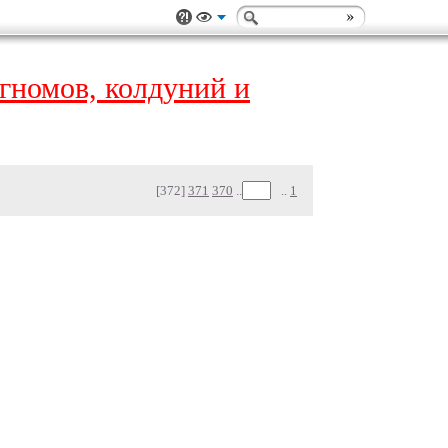
, гномов, колдуний и
[372]
371
370
..
..
1