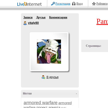
Регистрация
Вход
Рейтинги
Записи
Друзья
Комментарии
Pan
vitaly80
Страницы:
В друзья
Метки
-
armored warfare
armored
warfare проект армата
dojki