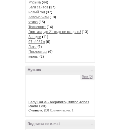
Музыка
(44)
Баги сайтов
(37)
новый год
(37)
Автомобили
(18)
чтиво
(15)
Транспорт
(14)
Эротика, до 21 года не входить!
(13)
Загадки
(11)
97л4987м
(6)
Лето
(6)
Пословицы
(6)
клоны
(2)
Музыка
-
Все (2)
Lady GaGa - Alejandro (Bimbo Jones
Radio Edit)
Слушали: 288
Комментарии: 1
Подписка по e-mail
-