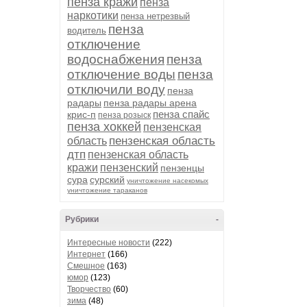
пенза кражи
пенза
наркотики
пенза нетрезвый
пенза
водитель
отключение
водоснабжения
пенза
отключение воды
пенза
отключили воду
пенза
радары
пенза радары арена
пенза спайс
крис-п
пенза розыск
пенза хоккей
пензенская
пензенская область
область
дтп
пензенская область
кражи
пензенский
пензенцы
сура
сурский
уничтожение насекомых
уничтожение тараканов
Рубрики
-
Интересные новости
(222)
Интернет
(166)
Смешное
(163)
юмор
(123)
Творчество
(60)
зима
(48)