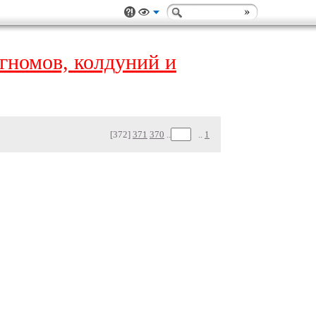
, гномов, колдуний и
[372]
371
370
..
..
1