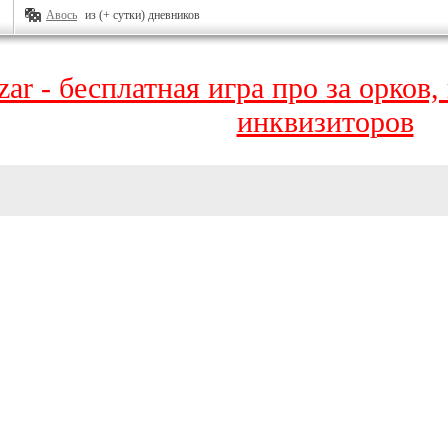
Авось
из (+ сутки) дневников
zar - бесплатная игра про за орков
инквизиторов