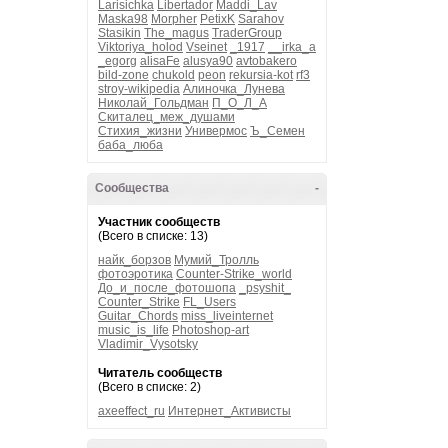
Larisichka
Libertador
Maddi_Lav
Maska98
Morpher
PetixK
Sarahov
Stasikin
The_magus
TraderGroup
Viktoriya_holod
Vseinet
_1917
__irka_a
_egorg
alisaFe
alusya90
avtobakero
bild-zone
chukold
peon
rekursia-kot
rf3
stroy-wikipedia
Алиночка_Лунева
Николай_Гольдман
П_О_Л_А
Скиталец_меж_душами
Стихия_жизни
Универмос
Ъ_Семен
баба_люба
Сообщества
-
Участник сообществ
(Всего в списке: 13)
найк_борзов
Мумий_Тролль
фотоэротика
Counter-Strike_world
До_и_после_фотошопа
_psyshit_
Counter_Strike
FL_Users
Guitar_Chords
miss_liveinternet
music_is_life
Photoshop-art
Vladimir_Vysotsky
Читатель сообществ
(Всего в списке: 2)
axeeffect_ru
Интернет_Активисты