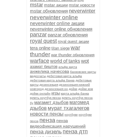
mstar
mstar акции
mstar новости
neverwinter
mstar обновления
neverwinter online
neverwinter online акции
neverwinter online обновления
panzar
panzar обновления
royal quest
royal quest акции
war
tera online
titan siege
thunder
war thunder обновления
warface
wot
world of tanks
азамат биштов
альфа карта
анжелика начесова
банковские карты
видеочаты
дебетовая карта альфа
дебетовая карта альфа банка
дебетовые
карты
дезинсекция
дезинсекция нижний
новгород
дезинсекция нн
дойки
дойки ком
игры
дойки онлайн
карта альфа банка
купить ноутбук пенза
купить ноутбук пенза
магамет дзыбов
магомед
бу
мурат тхагалегов
дзыбов
новости пензы
ноутбуки
ноутбуки
пенза
пенза
пенза
видеофиксация нарушений
пенза дтп
пенза дизель