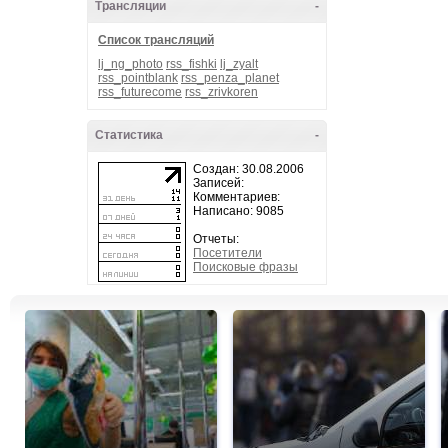
Трансляции
-
Список трансляций
lj_ng_photo
rss_fishki
lj_zyalt
rss_pointblank
rss_penza_planet
rss_futurecome
rss_zrivkoren
Статистика
-
Создан: 30.08.2006
Записей:
Комментариев:
Написано: 9085
Отчеты:
Посетители
Поисковые фразы