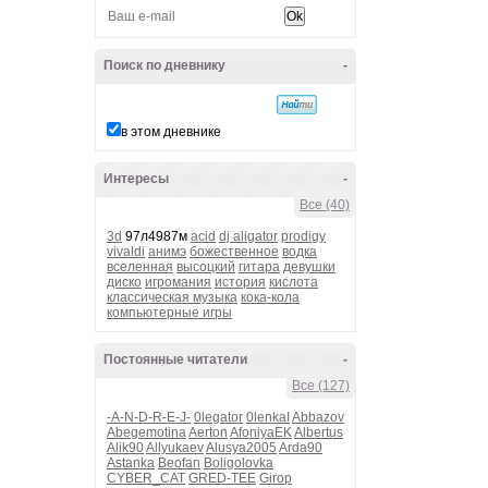
Поиск по дневнику
-
в этом дневнике
Интересы
-
Все (40)
3d
97л4987м
acid
dj aligator
prodigy
vivaldi
анимэ
божественное
водка
вселенная
высоцкий
гитара
девушки
диско
игромания
история
кислота
классическая музыка
кока-кола
компьютерные игры
Постоянные читатели
-
Все (127)
-A-N-D-R-E-J-
0legator
0lenkaI
Abbazov
Abegemotina
Aerton
AfoniyaEK
Albertus
Alik90
Allyukaev
Alusya2005
Arda90
Astanka
Beofan
Boligolovka
CYBER_CAT
GRED-TEE
Girop