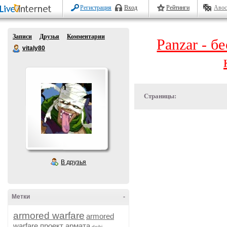
Регистрация
Вход
Рейтинги
Авос
Записи
Друзья
Комментарии
Panzar - б
vitaly80
Страницы:
В друзья
Метки
-
armored warfare
armored
warfare проект армата
dojki