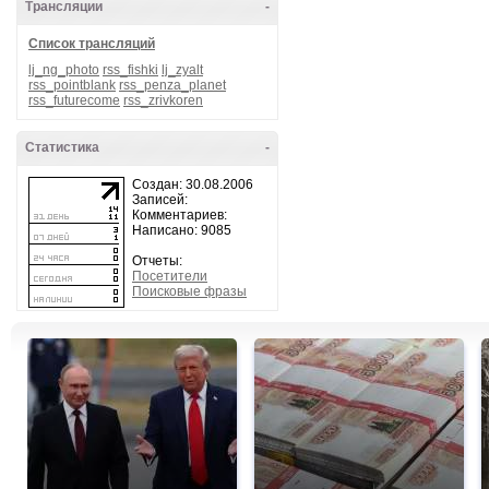
Трансляции
-
Список трансляций
lj_ng_photo
rss_fishki
lj_zyalt
rss_pointblank
rss_penza_planet
rss_futurecome
rss_zrivkoren
Статистика
-
Создан: 30.08.2006
Записей:
Комментариев:
Написано: 9085
Отчеты:
Посетители
Поисковые фразы