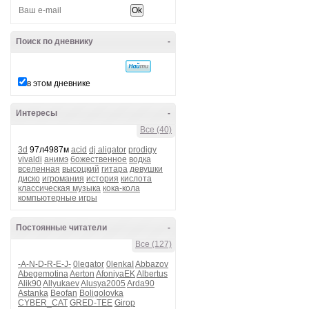
Поиск по дневнику
-
в этом дневнике
Интересы
-
Все (40)
3d
97л4987м
acid
dj aligator
prodigy
vivaldi
анимэ
божественное
водка
вселенная
высоцкий
гитара
девушки
диско
игромания
история
кислота
классическая музыка
кока-кола
компьютерные игры
Постоянные читатели
-
Все (127)
-A-N-D-R-E-J-
0legator
0lenkaI
Abbazov
Abegemotina
Aerton
AfoniyaEK
Albertus
Alik90
Allyukaev
Alusya2005
Arda90
Astanka
Beofan
Boligolovka
CYBER_CAT
GRED-TEE
Girop