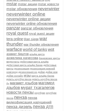
mstar
mstar акции
mstar новости
neverwinter
mstar обновления
neverwinter online
neverwinter online акции
neverwinter online обновления
panzar
panzar обновления
royal quest
royal quest акции
war
tera online
titan siege
thunder
war thunder обновления
warface
wot
world of tanks
азамат биштов
альфа карта
анжелика начесова
банковские карты
видеочаты
дебетовая карта альфа
дебетовая карта альфа банка
дебетовые
карты
дезинсекция
дезинсекция нижний
новгород
дезинсекция нн
дойки
дойки ком
игры
дойки онлайн
карта альфа банка
купить ноутбук пенза
купить ноутбук пенза
магамет дзыбов
магомед
бу
мурат тхагалегов
дзыбов
новости пензы
ноутбуки
ноутбуки
пенза
пенза
пенза
видеофиксация нарушений
пенза дтп
пенза дизель