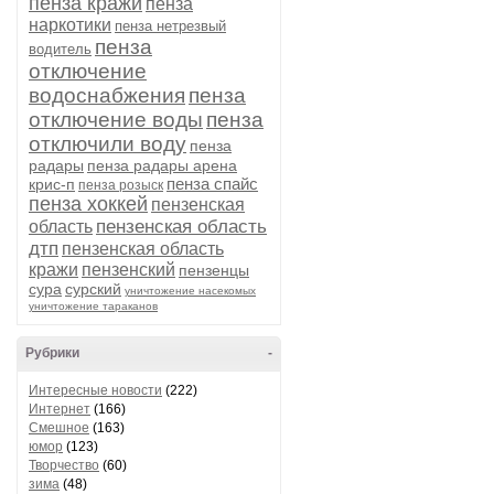
пенза кражи
пенза
наркотики
пенза нетрезвый
пенза
водитель
отключение
водоснабжения
пенза
отключение воды
пенза
отключили воду
пенза
радары
пенза радары арена
пенза спайс
крис-п
пенза розыск
пенза хоккей
пензенская
пензенская область
область
дтп
пензенская область
кражи
пензенский
пензенцы
сура
сурский
уничтожение насекомых
уничтожение тараканов
Рубрики
-
Интересные новости
(222)
Интернет
(166)
Смешное
(163)
юмор
(123)
Творчество
(60)
зима
(48)