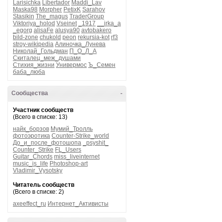
Larisichka
Libertador
Maddi_Lav
Maska98
Morpher
PetixK
Sarahov
Stasikin
The_magus
TraderGroup
Viktoriya_holod
Vseinet
_1917
__irka_a
_egorg
alisaFe
alusya90
avtobakero
bild-zone
chukold
peon
rekursia-kot
rf3
stroy-wikipedia
Алиночка_Лунева
Николай_Гольдман
П_О_Л_А
Скиталец_меж_душами
Стихия_жизни
Универмос
Ъ_Семен
баба_люба
Сообщества
-
Участник сообществ
(Всего в списке: 13)
найк_борзов
Мумий_Тролль
фотоэротика
Counter-Strike_world
До_и_после_фотошопа
_psyshit_
Counter_Strike
FL_Users
Guitar_Chords
miss_liveinternet
music_is_life
Photoshop-art
Vladimir_Vysotsky
Читатель сообществ
(Всего в списке: 2)
axeeffect_ru
Интернет_Активисты