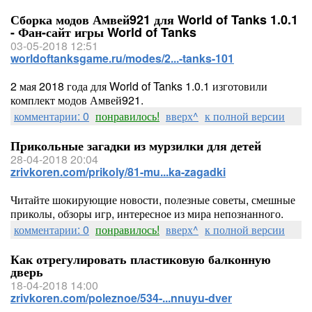
Сборка модов Амвей921 для World of Tanks 1.0.1
- Фан-сайт игры World of Tanks
03-05-2018 12:51
worldoftanksgame.ru/modes/2...-tanks-101
2 мая 2018 года для World of Tanks 1.0.1 изготовили
комплект модов Амвей921.
комментарии: 0
понравилось!
вверх^
к полной версии
Прикольные загадки из мурзилки для детей
28-04-2018 20:04
zrivkoren.com/prikoly/81-mu...ka-zagadki
Читайте шокирующие новости, полезные советы, смешные
приколы, обзоры игр, интересное из мира непознанного.
комментарии: 0
понравилось!
вверх^
к полной версии
Как отрегулировать пластиковую балконную
дверь
18-04-2018 14:00
zrivkoren.com/poleznoe/534-...nnuyu-dver