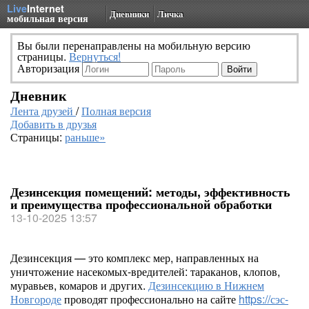
Live
Internet
Дневники
Личка
мобильная версия
Вы были перенаправлены на мобильную версию
страницы.
Вернуться!
Авторизация
Дневник
Лента друзей
/
Полная версия
Добавить в друзья
Страницы:
раньше»
Дезинсекция помещений: методы, эффективность
и преимущества профессиональной обработки
13-10-2025 13:57
Дезинсекция — это комплекс мер, направленных на
уничтожение насекомых-вредителей: тараканов, клопов,
муравьев, комаров и других.
Дезинсекцию в Нижнем
Новгороде
проводят профессионально на сайте
https://сэс-