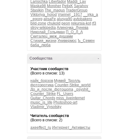
Larisichka
Libertador
Maddi_Lav
Maska98
Morpher
PetixK
Sarahov
Stasikin
The_magus
TraderGroup
Viktoriya_holod
Vseinet
_1917
__irka_a
_egorg
alisaFe
alusya90
avtobakero
bild-zone
chukold
peon
rekursia-kot
rf3
stroy-wikipedia
Алиночка_Лунева
Николай_Гольдман
П_О_Л_А
Скиталец_меж_душами
Стихия_жизни
Универмос
Ъ_Семен
баба_люба
Сообщества
-
Участник сообществ
(Всего в списке: 13)
найк_борзов
Мумий_Тролль
фотоэротика
Counter-Strike_world
До_и_после_фотошопа
_psyshit_
Counter_Strike
FL_Users
Guitar_Chords
miss_liveinternet
music_is_life
Photoshop-art
Vladimir_Vysotsky
Читатель сообществ
(Всего в списке: 2)
axeeffect_ru
Интернет_Активисты