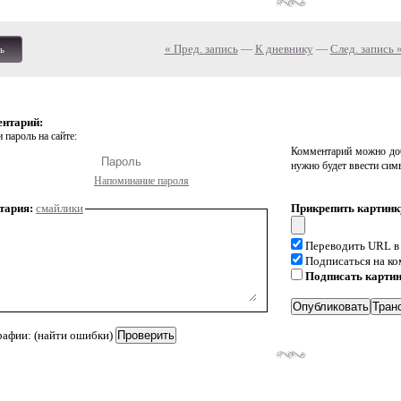
« Пред. запись
—
К дневнику
—
След. запись 
ь
ентарий:
 пароль на сайте:
Комментарий можно доб
нужно будет ввести сим
Напоминание пароля
тария:
смайлики
Прикрепить картинк
Переводить URL в
Подписаться на к
Подписать карти
рафии: (найти ошибки)