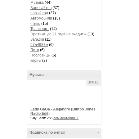
Музыка
(44)
Баги сайтов
(37)
новый год
(37)
Автомобили
(18)
чтиво
(15)
Транспорт
(14)
Эротика, до 21 года не входить!
(13)
Загадки
(11)
97л4987м
(6)
Лето
(6)
Пословицы
(6)
клоны
(2)
Музыка
-
Все (2)
Lady GaGa - Alejandro (Bimbo Jones
Radio Edit)
Слушали: 288
Комментарии: 1
Подписка по e-mail
-