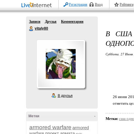
Регистрация
Вход
Рейтинги
Записи
Друзья
Комментарии
vitaly80
В США
ОДНОПО
Суббота, 27 Июня 
В друзья
26 июня 201
отметить це
Метки
-
Метки:
сша одн
armored warfare
armored
warfare проект армата
dojki