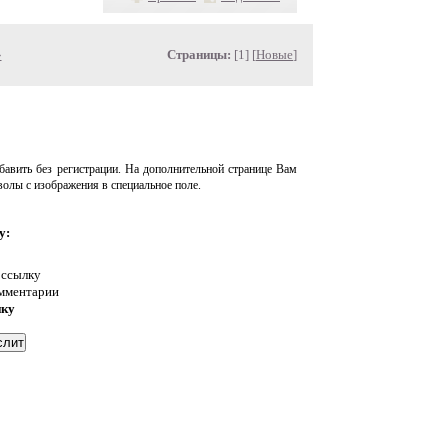
»
Страницы:
[1] [
Новые
]
авить без регистрации. На дополнительной странице Вам
волы с изображения в специальное поле.
у:
 ссылку
омментарии
нку