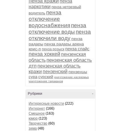
пенза кражи
пенза
наркотики
пенза нетрезвый
пенза
водитель
отключение
водоснабжения
пенза
отключение воды
пенза
отключили воду
пенза
радары
пенза радары арена
пенза спайс
крис-п
пенза розыск
пенза хоккей
пензенская
пензенская область
область
дтп
пензенская область
кражи
пензенский
пензенцы
сура
сурский
уничтожение насекомых
уничтожение тараканов
Рубрики
-
Интересные новости
(222)
Интернет
(166)
Смешное
(163)
юмор
(123)
Творчество
(60)
зима
(48)