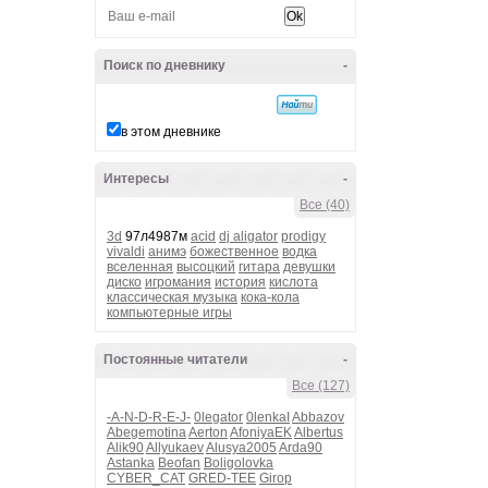
Поиск по дневнику
-
в этом дневнике
Интересы
-
Все (40)
3d
97л4987м
acid
dj aligator
prodigy
vivaldi
анимэ
божественное
водка
вселенная
высоцкий
гитара
девушки
диско
игромания
история
кислота
классическая музыка
кока-кола
компьютерные игры
Постоянные читатели
-
Все (127)
-A-N-D-R-E-J-
0legator
0lenkaI
Abbazov
Abegemotina
Aerton
AfoniyaEK
Albertus
Alik90
Allyukaev
Alusya2005
Arda90
Astanka
Beofan
Boligolovka
CYBER_CAT
GRED-TEE
Girop