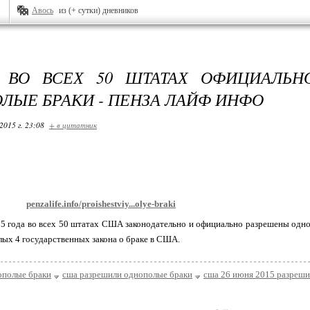
Авось
из (+ сутки) дневников
 ВО ВСЕХ 50 ШТАТАХ ОФИЦИАЛЬН
ЛЫЕ БРАКИ - ПЕНЗА ЛАЙФ ИНФО
2015 г. 23:08
+ в цитатник
penzalife.info/proishestviy...olye-braki
5 года во всех 50 штатах США законодательно и официально разрешены одно
лых 4 государственных закона о браке в США.
ополые браки
сша разрешили однополые браки
сша 26 июня 2015 разреши