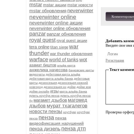
mstar
mstar акции
mstar новости
neverwinter
mstar обновления
neverwinter online
Комментироват
neverwinter online акции
neverwinter online обновления
panzar
panzar обновления
royal quest
royal quest акции
Добавить комм
war
Введите свое имя и
tera online
titan siege
thunder
war thunder обновления
warface
wot
world of tanks
Регистрация
азамат биштов
альфа карта
анжелика начесова
Текст коммен
банковские карты
видеочаты
дебетовая карта альфа
дебетовая карта альфа банка
дебетовые
карты
дезинсекция
дезинсекция нижний
новгород
дезинсекция нн
дойки
дойки ком
игры
дойки онлайн
карта альфа банка
купить ноутбук пенза
купить ноутбук пенза
магамет дзыбов
магомед
бу
мурат тхагалегов
дзыбов
новости пензы
Проверка орфог
ноутбуки
ноутбуки
пенза
пенза
пенза
видеофиксация нарушений
пенза дтп
пенза дизель