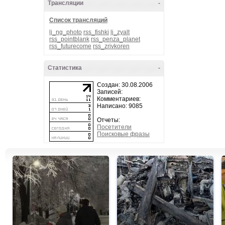
Трансляции
-
Список трансляций
lj_ng_photo
rss_fishki
lj_zyalt
rss_pointblank
rss_penza_planet
rss_futurecome
rss_zrivkoren
Статистика
-
Создан: 30.08.2006
Записей:
Комментариев:
Написано: 9085
Отчеты:
Посетители
Поисковые фразы