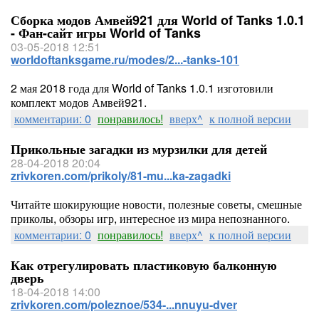
Сборка модов Амвей921 для World of Tanks 1.0.1
- Фан-сайт игры World of Tanks
03-05-2018 12:51
worldoftanksgame.ru/modes/2...-tanks-101
2 мая 2018 года для World of Tanks 1.0.1 изготовили
комплект модов Амвей921.
комментарии: 0
понравилось!
вверх^
к полной версии
Прикольные загадки из мурзилки для детей
28-04-2018 20:04
zrivkoren.com/prikoly/81-mu...ka-zagadki
Читайте шокирующие новости, полезные советы, смешные
приколы, обзоры игр, интересное из мира непознанного.
комментарии: 0
понравилось!
вверх^
к полной версии
Как отрегулировать пластиковую балконную
дверь
18-04-2018 14:00
zrivkoren.com/poleznoe/534-...nnuyu-dver