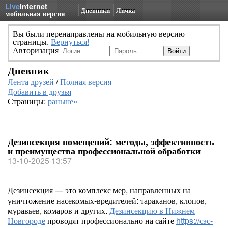
Live
Internet
Дневники
Личка
мобильная версия
Вы были перенаправлены на мобильную версию
страницы.
Вернуться!
Авторизация
Дневник
Лента друзей
/
Полная версия
Добавить в друзья
Страницы:
раньше»
Дезинсекция помещений: методы, эффективность
и преимущества профессиональной обработки
13-10-2025 13:57
Дезинсекция — это комплекс мер, направленных на
уничтожение насекомых-вредителей: тараканов, клопов,
муравьев, комаров и других.
Дезинсекцию в Нижнем
Новгороде
проводят профессионально на сайте
https://сэс-