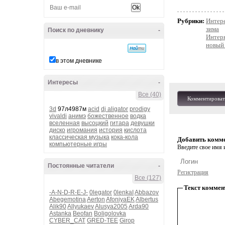
Рубрики:
Интер
зима
Поиск по дневнику
-
Интер
новый
в этом дневнике
Интересы
-
Все (40)
Комментироват
3d
97л4987м
acid
dj aligator
prodigy
vivaldi
анимэ
божественное
водка
вселенная
высоцкий
гитара
девушки
диско
игромания
история
кислота
классическая музыка
кока-кола
Добавить комм
компьютерные игры
Введите свое имя и
Постоянные читатели
-
Регистрация
Все (127)
Текст коммен
-A-N-D-R-E-J-
0legator
0lenkaI
Abbazov
Abegemotina
Aerton
AfoniyaEK
Albertus
Alik90
Allyukaev
Alusya2005
Arda90
Astanka
Beofan
Boligolovka
CYBER_CAT
GRED-TEE
Girop