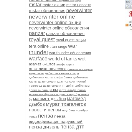
mstar
mstar акции
mstar новости
neverwinter
mstar обновления
neverwinter online
neverwinter online акции
neverwinter online обновления
panzar
panzar обновления
royal quest
royal quest акции
war
tera online
titan siege
thunder
war thunder обновления
warface
wot
world of tanks
азамат биштов
альфа карта
анжелика начесова
банковские карты
видеочаты
дебетовая карта альфа
дебетовая карта альфа банка
дебетовые
карты
дезинсекция
дезинсекция нижний
новгород
дезинсекция нн
дойки
дойки ком
игры
дойки онлайн
карта альфа банка
купить ноутбук пенза
купить ноутбук пенза
магамет дзыбов
магомед
бу
мурат тхагалегов
дзыбов
новости пензы
ноутбуки
ноутбуки
пенза
пенза
пенза
видеофиксация нарушений
пенза дтп
пенза дизель