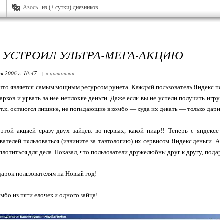
Авось
из (+ сутки) дневников
 УСТРОИЛ УЛЬТРА-МЕГА-АКЦИЮ
я 2006 г. 10:47
+ в цитатник
 что является самым мощным ресурсом рунета. Каждый пользователь Яндекс.п
рков и урвать за нее неплохие деньги. Даже если вы не успели получить игру
т.к. остаются лишние, не попадающие в комбо — куда их девать — только дари
этой акцией сразу двух зайцев: во-первых, какой пиар!!! Теперь о яндекс
вателей пользоваться (извините за тавтологию) их сервисом Яндекс.деньги. А
лотиться для дела. Показал, что пользователи дружелюбны друг к другу, подарк
дарок пользователям на Новый год!
омбо из пяти елочек и одного зайца!