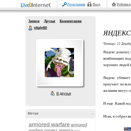
Регистрация
Вход
Рейтинги
Записи
Друзья
Комментарии
vitaly80
ЯНДЕКС
Четверг, 21 Декабр
Яндекс доказал,
комбинацию пода
хороших людей (
Яндекс убивает 
приучает пользо
желании могут сп
В друзья
И еще. Какой по
Метки
-
Итак, я собрал к
armored warfare
armored
warfare проект армата
dojki