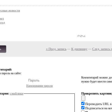
есные новости
нет
 год
« Пред. запись
—
К дневнику
—
След. запись 
ь
ентарий:
 пароль на сайте:
Комментарий можно доб
нужно будет ввести сим
Напоминание пароля
тария:
смайлики
Прикрепить картинк
Переводить URL в
Подписаться на к