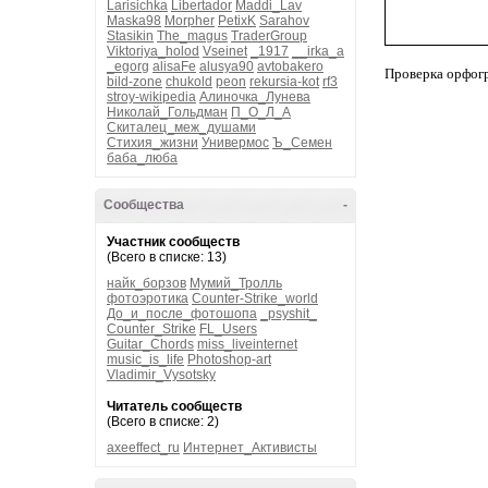
Larisichka
Libertador
Maddi_Lav
Maska98
Morpher
PetixK
Sarahov
Stasikin
The_magus
TraderGroup
Viktoriya_holod
Vseinet
_1917
__irka_a
_egorg
alisaFe
alusya90
avtobakero
Проверка орфог
bild-zone
chukold
peon
rekursia-kot
rf3
stroy-wikipedia
Алиночка_Лунева
Николай_Гольдман
П_О_Л_А
Скиталец_меж_душами
Стихия_жизни
Универмос
Ъ_Семен
баба_люба
Сообщества
-
Участник сообществ
(Всего в списке: 13)
найк_борзов
Мумий_Тролль
фотоэротика
Counter-Strike_world
До_и_после_фотошопа
_psyshit_
Counter_Strike
FL_Users
Guitar_Chords
miss_liveinternet
music_is_life
Photoshop-art
Vladimir_Vysotsky
Читатель сообществ
(Всего в списке: 2)
axeeffect_ru
Интернет_Активисты