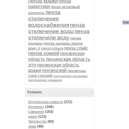
пенза кражи
пенза
наркотики
пенза нетрезвый
пенза
водитель
отключение
водоснабжения
пенза
отключение воды
пенза
отключили воду
пенза
радары
пенза радары арена
пенза спайс
крис-п
пенза розыск
пенза хоккей
пензенская
пензенская область
область
дтп
пензенская область
кражи
пензенский
пензенцы
сура
сурский
уничтожение насекомых
уничтожение тараканов
Рубрики
-
Интересные новости
(222)
Интернет
(166)
Смешное
(163)
юмор
(123)
Творчество
(60)
зима
(48)