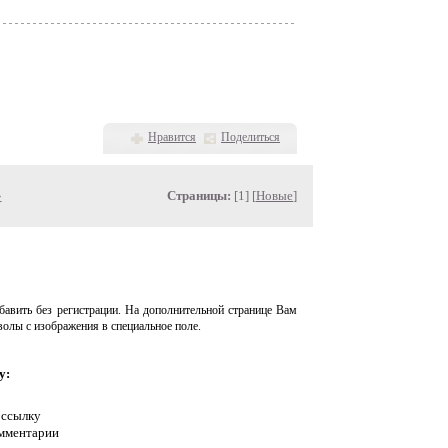
Нравится
Поделиться
»
Страницы:
[1] [
Новые
]
авить без регистрации. На дополнительной странице Вам
волы с изображения в специальное поле.
у:
 ссылку
омментарии