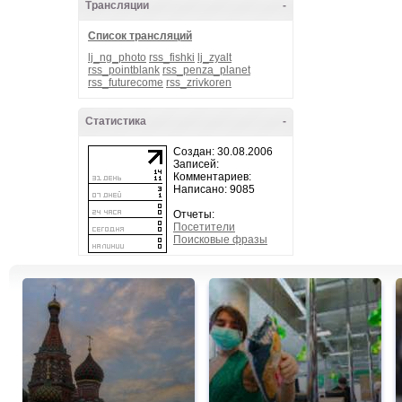
Трансляции
-
Список трансляций
lj_ng_photo
rss_fishki
lj_zyalt
rss_pointblank
rss_penza_planet
rss_futurecome
rss_zrivkoren
Статистика
-
Создан: 30.08.2006
Записей:
Комментариев:
Написано: 9085
Отчеты:
Посетители
Поисковые фразы