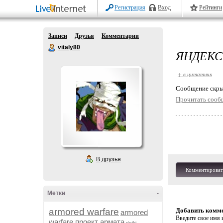
Регистрация
Вход
Рейтинги
Записи
Друзья
Комментарии
vitaly80
ЯНДЕКС
+ в цитатник
Cообщение скры
Прочитать сооб
В друзья
Комментироват
Метки
-
armored warfare
Добавить комм
armored
Введите свое имя и
warfare проект армата
dojki