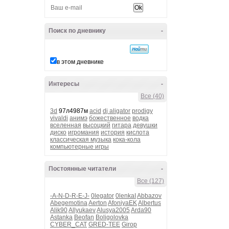
Поиск по дневнику
-
в этом дневнике
Интересы
-
Все (40)
3d
97л4987м
acid
dj aligator
prodigy
vivaldi
анимэ
божественное
водка
вселенная
высоцкий
гитара
девушки
диско
игромания
история
кислота
классическая музыка
кока-кола
компьютерные игры
Постоянные читатели
-
Все (127)
-A-N-D-R-E-J-
0legator
0lenkaI
Abbazov
Abegemotina
Aerton
AfoniyaEK
Albertus
Alik90
Allyukaev
Alusya2005
Arda90
Astanka
Beofan
Boligolovka
CYBER_CAT
GRED-TEE
Girop