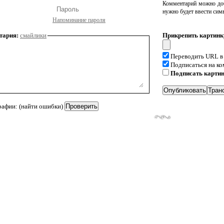
Комментарий можно доб
нужно будет ввести сим
Напоминание пароля
тария:
смайлики
Прикрепить картинк
Переводить URL в
Подписаться на к
Подписать карти
рафии: (найти ошибки)