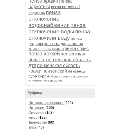
пенза кражи
пенза
наркотики
пенза нетрезвый
пенза
водитель
отключение
водоснабжения
пенза
отключение воды
пенза
отключили воду
пенза
радары
пенза радары арена
пенза спайс
крис-п
пенза розыск
пенза хоккей
пензенская
пензенская область
область
дтп
пензенская область
кражи
пензенский
пензенцы
сура
сурский
уничтожение насекомых
уничтожение тараканов
Рубрики
-
Интересные новости
(222)
Интернет
(166)
Смешное
(163)
юмор
(123)
Творчество
(60)
зима
(48)