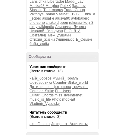
Larisichka
Libertador
Maddi_Lav
Maska98
Morpher
PetixK
Sarahov
Stasikin
The_magus
TraderGroup
Viktoriya_holod
Vseinet
_1917
__irka_a
_egorg
alisaFe
alusya90
avtobakero
bild-zone
chukold
peon
rekursia-kot
rf3
stroy-wikipedia
Алиночка_Лунева
Николай_Гольдман
П_О_Л_А
Скиталец_меж_душами
Стихия_жизни
Универмос
Ъ_Семен
баба_люба
Сообщества
-
Участник сообществ
(Всего в списке: 13)
найк_борзов
Мумий_Тролль
фотоэротика
Counter-Strike_world
До_и_после_фотошопа
_psyshit_
Counter_Strike
FL_Users
Guitar_Chords
miss_liveinternet
music_is_life
Photoshop-art
Vladimir_Vysotsky
Читатель сообществ
(Всего в списке: 2)
axeeffect_ru
Интернет_Активисты