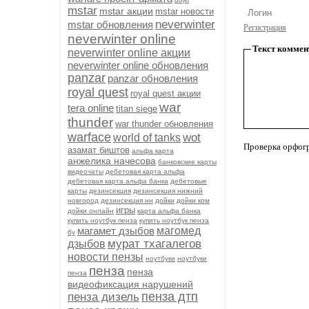
mstar
mstar акции
mstar новости
neverwinter
mstar обновления
Регистрация
neverwinter online
Текст коммен
neverwinter online акции
neverwinter online обновления
panzar
panzar обновления
royal quest
royal quest акции
war
tera online
titan siege
thunder
war thunder обновления
warface
wot
world of tanks
Проверка орфог
азамат биштов
альфа карта
анжелика начесова
банковские карты
видеочаты
дебетовая карта альфа
дебетовая карта альфа банка
дебетовые
карты
дезинсекция
дезинсекция нижний
новгород
дезинсекция нн
дойки
дойки ком
игры
дойки онлайн
карта альфа банка
купить ноутбук пенза
купить ноутбук пенза
магамет дзыбов
магомед
бу
мурат тхагалегов
дзыбов
новости пензы
ноутбуки
ноутбуки
пенза
пенза
пенза
видеофиксация нарушений
пенза дтп
пенза дизель