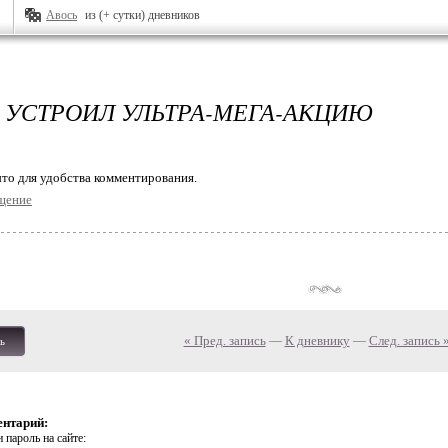
Авось
из (+ сутки) дневников
 УСТРОИЛ УЛЬТРА-МЕГА-АКЦИЮ
то для удобства комментирования.
щение
« Пред. запись
—
К дневнику
—
След. запись 
ь
ентарий:
 пароль на сайте: