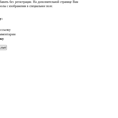
авить без регистрации. На дополнительной странице Вам
волы с изображения в специальное поле.
у:
 ссылку
омментарии
нку