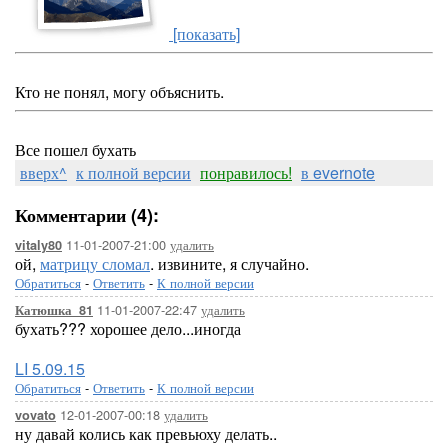
[показать]
Кто не понял, могу объяснить.
Все пошел бухать
вверх^
к полной версии
понравилось!
в evernote
Комментарии (4):
11-01-2007-21:00
удалить
vitaly80
ой,
матрицу сломал
. извините, я случайно.
Обратиться
-
Ответить
-
К полной версии
11-01-2007-22:47
удалить
Катюшка_81
бухать??? хорошее дело...иногда
LI 5.09.15
Обратиться
-
Ответить
-
К полной версии
12-01-2007-00:18
удалить
vovato
ну давай колись как превьюху делать..