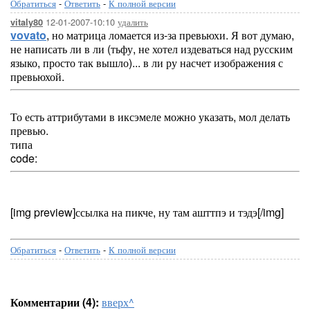
Обратиться
-
Ответить
-
К полной версии
12-01-2007-10:10
удалить
vitaly80
vovato
, но матрица ломается из-за превьюхи. Я вот думаю,
не написать ли в ли (тьфу, не хотел издеваться над русским
языко, просто так вышло)... в ли ру насчет изображения с
превьюхой.
То есть аттрибутами в иксэмеле можно указать, мол делать
превью.
типа
code:
[img preview]ссылка на пикче, ну там ашттпэ и тэдэ[/img]
Обратиться
-
Ответить
-
К полной версии
Комментарии (4):
вверх^