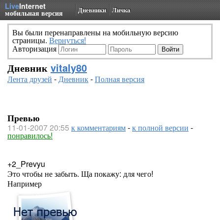
Live
Internet
Дневники
Личка
мобильная версия
Вы были перенаправлены на мобильную версию
страницы.
Вернуться!
Авторизация
Дневник
vitaly80
Лента друзей
-
Дневник
-
Полная версия
Превью
11-01-2007 20:55
к комментариям
-
к полной версии
-
понравилось!
+2_Prevyu
Это чтобы не забыть. Ща покажу: для чего!
Например