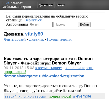
Live
Internet
Дневники
Личка
мобильная версия
Вы были перенаправлены на мобильную версию
страницы.
Вернуться!
Авторизация
Дневник
vitaly80
Лента друзей
-
Дневник
-
Полная версия
Как скачать и зарегистрироваться в Demon
Slayer - Фан-сайт игры Demon Slayer
06-11-2013 15:03
к комментариям
-
к полной версии
-
понравилось!
demonslayergame.ru/download-registration
Узнайте, как зарегистрироваться и скачать игру Demon
Slayer, регистрируйтесь и играйте бесплатно!
вверх^
к полной версии
понравилось!
в evernote