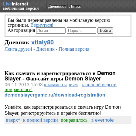
Live
Internet
Дневники
Личка
мобильная версия
Вы были перенаправлены на мобильную версию
страницы.
Вернуться!
Авторизация
Дневник
vitaly80
Лента друзей
-
Дневник
-
Полная версия
Как скачать и зарегистрироваться в Demon
Slayer - Фан-сайт игры Demon Slayer
06-11-2013 15:03
к комментариям
-
к полной версии
-
понравилось!
demonslayergame.ru/download-registration
Узнайте, как зарегистрироваться и скачать игру Demon
Slayer, регистрируйтесь и играйте бесплатно!
вверх^
к полной версии
понравилось!
в evernote