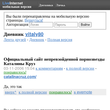
Live
Internet
Дневники
Личка
мобильная версия
Вы были перенаправлены на мобильную версию
страницы.
Вернуться!
Авторизация
Дневник
vitaly80
Лента друзей
-
Дневник
-
Полная версия
Официальный сайт непревзойденной порнозвезды
Каталины Круз
03-11-2006 15:04
к комментариям
-
к полной версии
-
понравилось!
catalinacruz.com/
Да, это так
вверх^
к полной версии
понравилось!
в evernote
Вы сейчас не можете прокомментировать это сообщение.