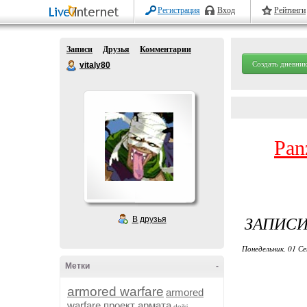
Регистрация
Вход
Рейтинги
Записи
Друзья
Комментарии
Создать дневник
vitaly80
Pan
ЗАПИСИ
В друзья
Понедельник, 01 Се
Метки
-
armored warfare
armored
warfare проект армата
dojki