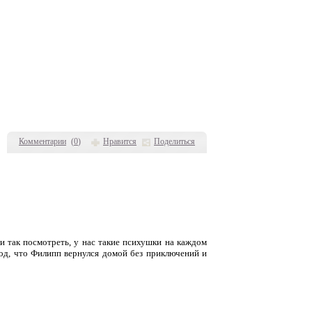
Комментарии
(
0
)
Нравится
Поделиться
ли так посмотреть, у нас такие психушки на каждом
вод, что Филипп вернулся домой без приключений и