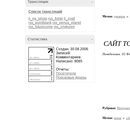
Трансляции
-
Список трансляций
Метки:
дневник
lj_ng_photo
rss_fishki
lj_zyalt
rss_pointblank
rss_penza_planet
rss_futurecome
rss_zrivkoren
Статистика
-
САЙТ Т
Создан: 30.08.2006
Записей:
Понедельник, 02 Фе
Комментариев:
Написано: 9085
Отчеты:
Посетители
Поисковые фразы
Рубрики:
Интерне
Метки:
пенза
са