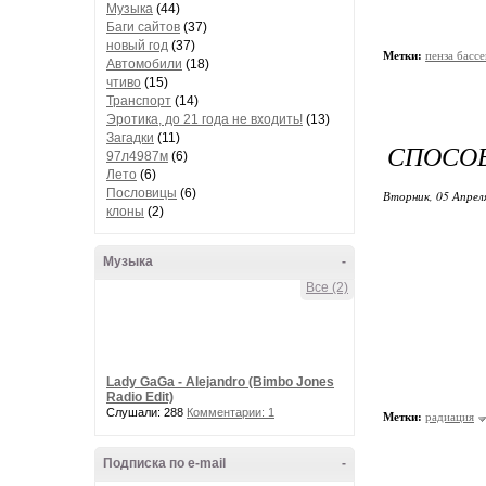
Музыка
(44)
Баги сайтов
(37)
новый год
(37)
Метки:
пенза басс
Автомобили
(18)
чтиво
(15)
Транспорт
(14)
Эротика, до 21 года не входить!
(13)
Загадки
(11)
СПОСО
97л4987м
(6)
Лето
(6)
Пословицы
(6)
Вторник, 05 Апрел
клоны
(2)
Музыка
-
Все (2)
Lady GaGa - Alejandro (Bimbo Jones
Radio Edit)
Слушали: 288
Комментарии: 1
Метки:
радиация
Подписка по e-mail
-