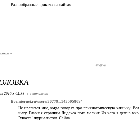
Разнообразные приколы на сайтах
сайты
ГОЛОВКА
ря 2010 г. 02:38
+ в цитатник
liveinternet.ru/users/30779...143505809/
Не нравится мне, когда говорят про психиатрическую клинику. Ес
шагу. Главная страница Яндекса пока молчит. Из чего я делаю вы
"хвоста" журналистов. Сейча...