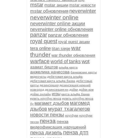
mstar
mstar акции
mstar новости
neverwinter
mstar обновления
neverwinter online
neverwinter online акции
neverwinter online обновления
panzar
panzar обновления
royal quest
royal quest акции
war
tera online
titan siege
thunder
war thunder обновления
warface
wot
world of tanks
азамат биштов
альфа карта
анжелика начесова
банковские карты
видеочаты
дебетовая карта альфа
дебетовая карта альфа банка
дебетовые
карты
дезинсекция
дезинсекция нижний
новгород
дезинсекция нн
дойки
дойки ком
игры
дойки онлайн
карта альфа банка
купить ноутбук пенза
купить ноутбук пенза
магамет дзыбов
магомед
бу
мурат тхагалегов
дзыбов
новости пензы
ноутбуки
ноутбуки
пенза
пенза
пенза
видеофиксация нарушений
пенза дтп
пенза дизель