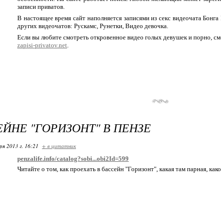
записи приватов.
В настоящее время сайт наполняется записями из секс видеочата Бонга 
других видеочатов: Рускамс, Рунетки, Видео девочка.
Если вы любите смотреть откровенное видео голых девушек и порно, см
zapisi-privatov.net
.
ЕЙНЕ "ГОРИЗОНТ" В ПЕНЗЕ
ря 2013 г. 16:21
+ в цитатник
penzalife.info/catalog?sobi...obi2Id=599
Читайте о том, как проехать в бассейн "Горизонт", какая там парная, как