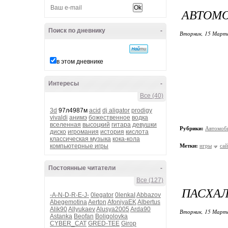
АВТОМ
Поиск по дневнику
-
Вторник, 15 Марта
в этом дневнике
Интересы
-
Все (40)
3d
97л4987м
acid
dj aligator
prodigy
vivaldi
анимэ
божественное
водка
вселенная
высоцкий
гитара
девушки
Рубрики:
Автомоб
диско
игромания
история
кислота
классическая музыка
кока-кола
компьютерные игры
Метки:
игры
са
Постоянные читатели
-
Все (127)
ПАСХАЛ
-A-N-D-R-E-J-
0legator
0lenkaI
Abbazov
Abegemotina
Aerton
AfoniyaEK
Albertus
Alik90
Allyukaev
Alusya2005
Arda90
Вторник, 15 Марта
Astanka
Beofan
Boligolovka
CYBER_CAT
GRED-TEE
Girop