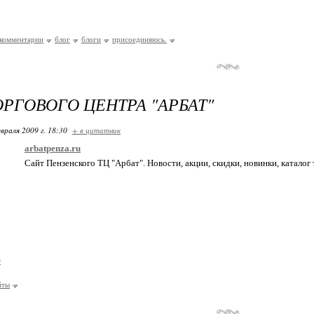
комментарии
блог
блоги
присоединяюсь.
ОРГОВОГО ЦЕНТРА "АРБАТ"
враля 2009 г. 18:30
+ в цитатник
arbatpenza.ru
Сайт Пензенского ТЦ "Арбат". Новости, акции, скидки, новинки, каталог
т
йты