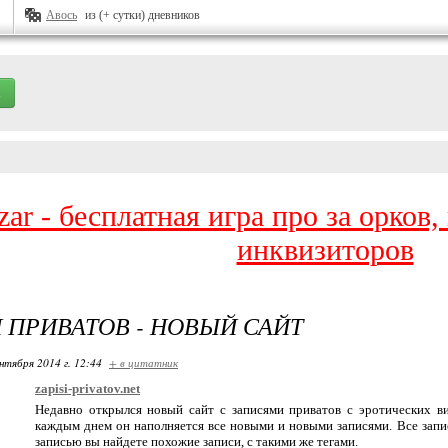
Авось
из (+ сутки) дневников
zar - бесплатная игра про за орков
инквизиторов
 ПРИВАТОВ - НОВЫЙ САЙТ
нтября 2014 г. 12:44
+ в цитатник
zapisi-privatov.net
Недавно открылся новый сайт с записями приватов с эротических 
каждым днем он наполняется все новыми и новыми записями. Все запи
записью вы найдете похожие записи, с такими же тегами.