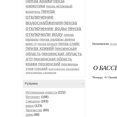
пенза кражи
пенза
наркотики
пенза нетрезвый
пенза
водитель
отключение
водоснабжения
пенза
отключение воды
пенза
отключили воду
пенза
радары
пенза радары арена
пенза спайс
крис-п
пенза розыск
Процитировано
10 раз
пенза хоккей
пензенская
пензенская область
область
дтп
пензенская область
кражи
пензенский
пензенцы
О БАСС
сура
сурский
уничтожение насекомых
уничтожение тараканов
Четверг, 03 Октяб
Рубрики
-
Интересные новости
(222)
Интернет
(166)
Смешное
(163)
юмор
(123)
Творчество
(60)
зима
(48)