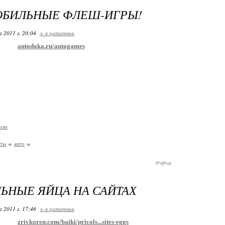
ОБИЛЬНЫЕ ФЛЕШ-ИГРЫ!
 2011 г. 20:04
+ в цитатник
autodoka.ru/autogames
или
йты
авто
ЬНЫЕ ЯЙЦА НА САЙТАХ
 2011 г. 17:46
+ в цитатник
zrivkoren.com/baiki/pricols...sites-eggs