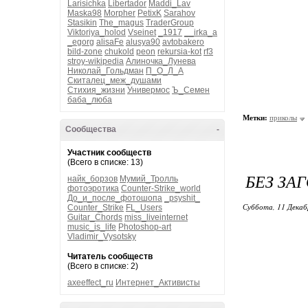
Larisichka
Libertador
Maddi_Lav
Maska98
Morpher
PetixK
Sarahov
Stasikin
The_magus
TraderGroup
Viktoriya_holod
Vseinet
_1917
__irka_a
_egorg
alisaFe
alusya90
avtobakero
bild-zone
chukold
peon
rekursia-kot
rf3
stroy-wikipedia
Алиночка_Лунева
Николай_Гольдман
П_О_Л_А
Скиталец_меж_душами
Стихия_жизни
Универмос
Ъ_Семен
баба_люба
Метки:
приколы
Сообщества
-
Участник сообществ
(Всего в списке: 13)
БЕЗ ЗА
найк_борзов
Мумий_Тролль
фотоэротика
Counter-Strike_world
До_и_после_фотошопа
_psyshit_
Суббота, 11 Декаб
Counter_Strike
FL_Users
Guitar_Chords
miss_liveinternet
music_is_life
Photoshop-art
Vladimir_Vysotsky
Читатель сообществ
(Всего в списке: 2)
axeeffect_ru
Интернет_Активисты