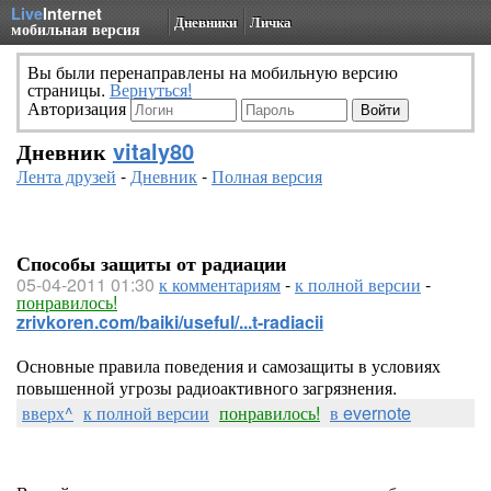
Live
Internet
Дневники
Личка
мобильная версия
Вы были перенаправлены на мобильную версию
страницы.
Вернуться!
Авторизация
Дневник
vitaly80
Лента друзей
-
Дневник
-
Полная версия
Способы защиты от радиации
05-04-2011 01:30
к комментариям
-
к полной версии
-
понравилось!
zrivkoren.com/baiki/useful/...t-radiacii
Основные правила поведения и самозащиты в условиях
повышенной угрозы радиоактивного загрязнения.
вверх^
к полной версии
понравилось!
в evernote