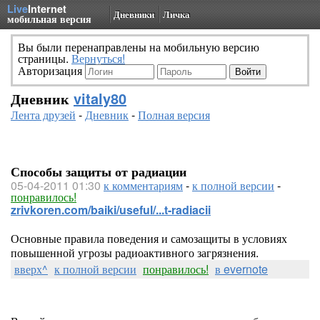
Live
Internet
Дневники
Личка
мобильная версия
Вы были перенаправлены на мобильную версию
страницы.
Вернуться!
Авторизация
Дневник
vitaly80
Лента друзей
-
Дневник
-
Полная версия
Способы защиты от радиации
05-04-2011 01:30
к комментариям
-
к полной версии
-
понравилось!
zrivkoren.com/baiki/useful/...t-radiacii
Основные правила поведения и самозащиты в условиях
повышенной угрозы радиоактивного загрязнения.
вверх^
к полной версии
понравилось!
в evernote