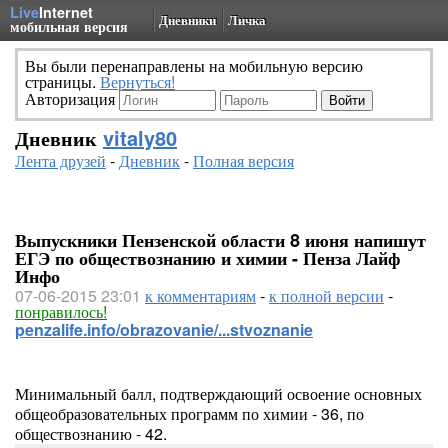
Live
Internet
Дневники
Личка
мобильная версия
Вы были перенаправлены на мобильную версию
страницы.
Вернуться!
Авторизация
Дневник
vitaly80
Лента друзей
-
Дневник
-
Полная версия
Выпускники Пензенской области 8 июня напишут
ЕГЭ по обществознанию и химии - Пенза Лайф
Инфо
07-06-2015 23:01
к комментариям
-
к полной версии
-
понравилось!
penzalife.info/obrazovanie/...stvoznanie
Минимальный балл, подтверждающий освоение основных
общеобразовательных программ по химии - 36, по
обществознанию - 42.