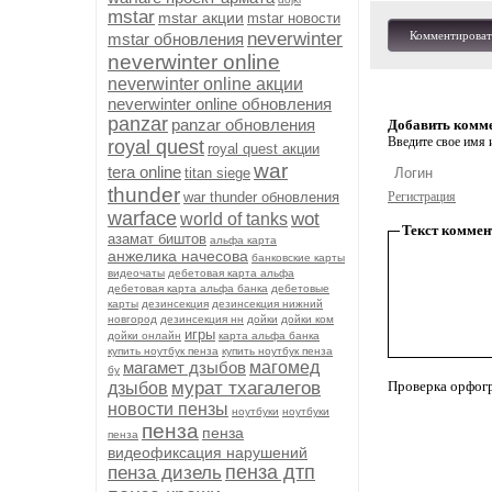
mstar
mstar акции
mstar новости
neverwinter
Комментироват
mstar обновления
neverwinter online
neverwinter online акции
neverwinter online обновления
panzar
panzar обновления
Добавить комм
Введите свое имя и
royal quest
royal quest акции
war
tera online
titan siege
thunder
war thunder обновления
Регистрация
warface
wot
world of tanks
Текст коммен
азамат биштов
альфа карта
анжелика начесова
банковские карты
видеочаты
дебетовая карта альфа
дебетовая карта альфа банка
дебетовые
карты
дезинсекция
дезинсекция нижний
новгород
дезинсекция нн
дойки
дойки ком
игры
дойки онлайн
карта альфа банка
купить ноутбук пенза
купить ноутбук пенза
магамет дзыбов
магомед
бу
мурат тхагалегов
Проверка орфог
дзыбов
новости пензы
ноутбуки
ноутбуки
пенза
пенза
пенза
видеофиксация нарушений
пенза дтп
пенза дизель