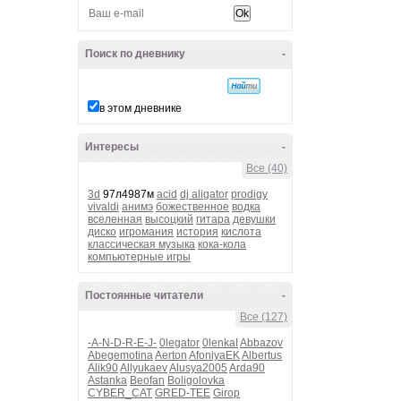
Поиск по дневнику
-
в этом дневнике
Интересы
-
Все (40)
3d
97л4987м
acid
dj aligator
prodigy
vivaldi
анимэ
божественное
водка
вселенная
высоцкий
гитара
девушки
диско
игромания
история
кислота
классическая музыка
кока-кола
компьютерные игры
Постоянные читатели
-
Все (127)
-A-N-D-R-E-J-
0legator
0lenkaI
Abbazov
Abegemotina
Aerton
AfoniyaEK
Albertus
Alik90
Allyukaev
Alusya2005
Arda90
Astanka
Beofan
Boligolovka
CYBER_CAT
GRED-TEE
Girop