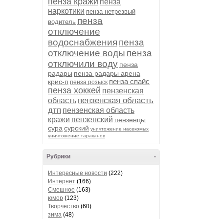
пенза кражи
пенза
наркотики
пенза нетрезвый
пенза
водитель
отключение
водоснабжения
пенза
отключение воды
пенза
отключили воду
пенза
радары
пенза радары арена
пенза спайс
крис-п
пенза розыск
пенза хоккей
пензенская
пензенская область
область
дтп
пензенская область
кражи
пензенский
пензенцы
сура
сурский
уничтожение насекомых
уничтожение тараканов
Рубрики
-
Интересные новости
(222)
Интернет
(166)
Смешное
(163)
юмор
(123)
Творчество
(60)
зима
(48)