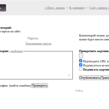
« Пред. запись
—
К дневнику
—
След. запись 
ь
ентарий:
 пароль на сайте:
Комментарий можно доб
нужно будет ввести сим
Напоминание пароля
тария:
смайлики
Прикрепить картинк
Переводить URL в
Подписаться на к
Подписать карти
рафии: (найти ошибки)