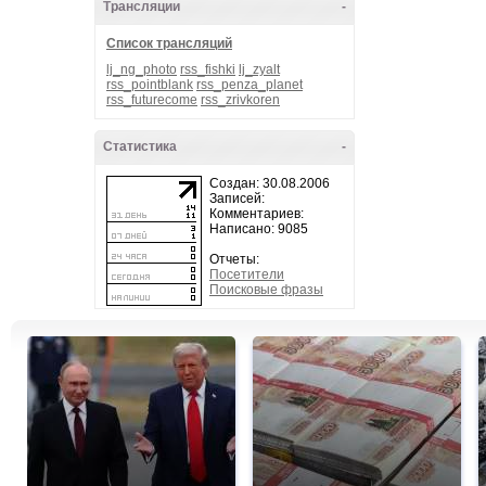
Трансляции
-
Список трансляций
lj_ng_photo
rss_fishki
lj_zyalt
rss_pointblank
rss_penza_planet
rss_futurecome
rss_zrivkoren
Статистика
-
Создан: 30.08.2006
Записей:
Комментариев:
Написано: 9085
Отчеты:
Посетители
Поисковые фразы