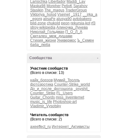
Larisichka
Libertador
Maddi_Lav
Maska98
Morpher
PetixK
Sarahov
Stasikin
The_magus
TraderGroup
Viktoriya_holod
Vseinet
_1917
__irka_a
_egorg
alisaFe
alusya90
avtobakero
bild-zone
chukold
peon
rekursia-kot
rf3
stroy-wikipedia
Алиночка_Лунева
Николай_Гольдман
П_О_Л_А
Скиталец_меж_душами
Стихия_жизни
Универмос
Ъ_Семен
баба_люба
Сообщества
-
Участник сообществ
(Всего в списке: 13)
найк_борзов
Мумий_Тролль
фотоэротика
Counter-Strike_world
До_и_после_фотошопа
_psyshit_
Counter_Strike
FL_Users
Guitar_Chords
miss_liveinternet
music_is_life
Photoshop-art
Vladimir_Vysotsky
Читатель сообществ
(Всего в списке: 2)
axeeffect_ru
Интернет_Активисты