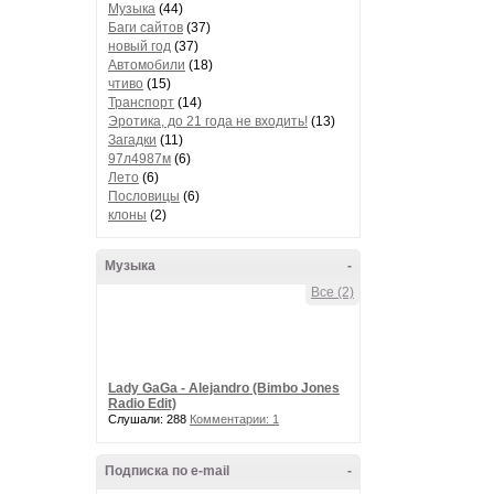
Музыка
(44)
Баги сайтов
(37)
новый год
(37)
Автомобили
(18)
чтиво
(15)
Транспорт
(14)
Эротика, до 21 года не входить!
(13)
Загадки
(11)
97л4987м
(6)
Лето
(6)
Пословицы
(6)
клоны
(2)
Музыка
-
Все (2)
Lady GaGa - Alejandro (Bimbo Jones
Radio Edit)
Слушали: 288
Комментарии: 1
Подписка по e-mail
-