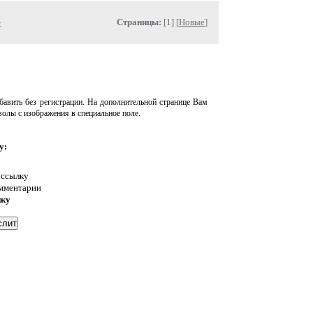
»
Страницы:
[1] [
Новые
]
авить без регистрации. На дополнительной странице Вам
волы с изображения в специальное поле.
у:
 ссылку
омментарии
нку