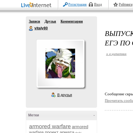
Регистрация
Вход
Рейтинги
Записи
Друзья
Комментарии
vitaly80
ВЫПУС
ЕГЭ ПО
+ в цитатник
Cообщение скры
В друзья
Прочитать сооб
Метки
-
armored warfare
armored
warfare проект армата
dojki