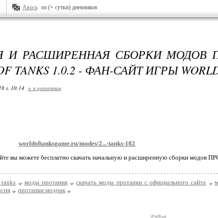
Авось
из (+ сутки) дневников
Я И РАСШИРЕННАЯ СБОРКИ МОДОВ 
F TANKS 1.0.2 - ФАН-САЙТ ИГРЫ WORL
18 г. 10:14
+ в цитатник
worldoftanksgame.ru/modes/2...-tanks-102
йте вы можете бесплатно скачать начальную и расширенную сборки модов ПРОТ
 tanks
моды протанки
скачать моды протанки с официального сайта
м
рсия
протанки модпак