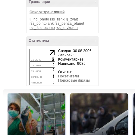
Трансляции
-
Список трансляций
lj_ng_photo
rss_fishki
lj_zyalt
rss_pointblank
rss_penza_planet
rss_futurecome
rss_zrivkoren
Статистика
-
Создан: 30.08.2006
Записей:
Комментариев:
Написано: 9085
Отчеты:
Посетители
Поисковые фразы