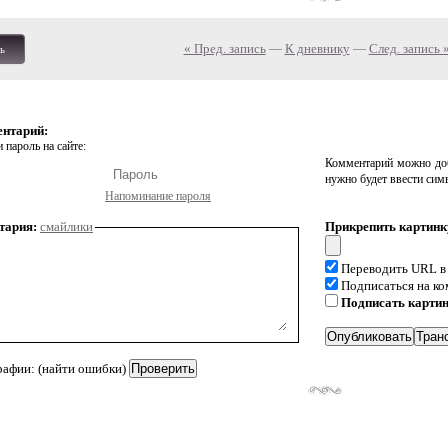
« Пред. запись
—
К дневнику
—
След. запись 
ь
ентарий:
 пароль на сайте:
Комментарий можно доб
нужно будет ввести сим
Напоминание пароля
тария:
смайлики
Прикрепить картинк
Переводить URL в
Подписаться на к
Подписать карти
рафии: (найти ошибки)