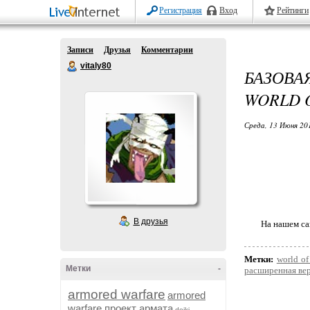
Регистрация
Вход
Рейтинги
Записи
Друзья
Комментарии
vitaly80
БАЗОВА
WORLD O
Среда, 13 Июня 20
В друзья
На нашем са
Метки:
world of
Метки
-
расширенная ве
armored warfare
armored
warfare проект армата
dojki