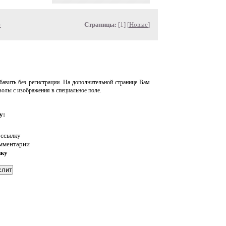
»
Страницы:
[1] [
Новые
]
авить без регистрации. На дополнительной странице Вам
волы с изображения в специальное поле.
у:
 ссылку
омментарии
нку