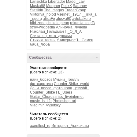
Larisichka
Libertador
Maddi_Lav
Maska98
Morpher
PetixK
Sarahov
Stasikin
The_magus
TraderGroup
Viktoriya_holod
Vseinet
_1917
__irka_a
_egorg
alisaFe
alusya90
avtobakero
bild-zone
chukold
peon
rekursia-kot
rf3
stroy-wikipedia
Алиночка_Лунева
Николай_Гольдман
П_О_Л_А
Скиталец_меж_душами
Стихия_жизни
Универмос
Ъ_Семен
баба_люба
Сообщества
-
Участник сообществ
(Всего в списке: 13)
найк_борзов
Мумий_Тролль
фотоэротика
Counter-Strike_world
До_и_после_фотошопа
_psyshit_
Counter_Strike
FL_Users
Guitar_Chords
miss_liveinternet
music_is_life
Photoshop-art
Vladimir_Vysotsky
Читатель сообществ
(Всего в списке: 2)
axeeffect_ru
Интернет_Активисты