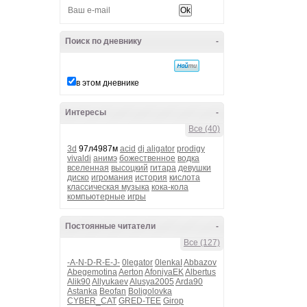
Поиск по дневнику
-
в этом дневнике
Интересы
-
Все (40)
3d
97л4987м
acid
dj aligator
prodigy
vivaldi
анимэ
божественное
водка
вселенная
высоцкий
гитара
девушки
диско
игромания
история
кислота
классическая музыка
кока-кола
компьютерные игры
Постоянные читатели
-
Все (127)
-A-N-D-R-E-J-
0legator
0lenkaI
Abbazov
Abegemotina
Aerton
AfoniyaEK
Albertus
Alik90
Allyukaev
Alusya2005
Arda90
Astanka
Beofan
Boligolovka
CYBER_CAT
GRED-TEE
Girop