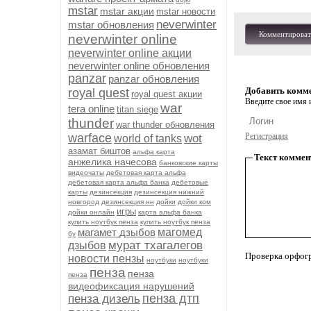
mstar
mstar акции
mstar новости
neverwinter
mstar обновления
Комментироват
neverwinter online
neverwinter online акции
neverwinter online обновления
panzar
panzar обновления
Добавить комм
royal quest
royal quest акции
Введите свое имя и
war
tera online
titan siege
thunder
war thunder обновления
warface
Регистрация
wot
world of tanks
азамат биштов
альфа карта
Текст коммен
анжелика начесова
банковские карты
видеочаты
дебетовая карта альфа
дебетовая карта альфа банка
дебетовые
карты
дезинсекция
дезинсекция нижний
новгород
дезинсекция нн
дойки
дойки ком
игры
дойки онлайн
карта альфа банка
купить ноутбук пенза
купить ноутбук пенза
магамет дзыбов
магомед
бу
мурат тхагалегов
дзыбов
Проверка орфог
новости пензы
ноутбуки
ноутбуки
пенза
пенза
пенза
видеофиксация нарушений
пенза дтп
пенза дизель