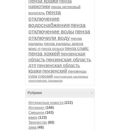
пенза кражи
пенза
наркотики
пенза нетрезвый
пенза
водитель
отключение
водоснабжения
пенза
отключение воды
пенза
отключили воду
пенза
радары
пенза радары арена
пенза спайс
крис-п
пенза розыск
пенза хоккей
пензенская
пензенская область
область
дтп
пензенская область
кражи
пензенский
пензенцы
сура
сурский
уничтожение насекомых
уничтожение тараканов
Рубрики
-
Интересные новости
(222)
Интернет
(166)
Смешное
(163)
юмор
(123)
Творчество
(60)
зима
(48)