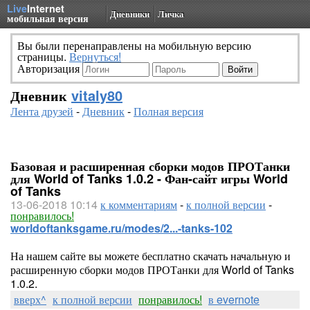
Live
Internet
Дневники
Личка
мобильная версия
Вы были перенаправлены на мобильную версию
страницы.
Вернуться!
Авторизация
Дневник
vitaly80
Лента друзей
-
Дневник
-
Полная версия
Базовая и расширенная сборки модов ПРОТанки
для World of Tanks 1.0.2 - Фан-сайт игры World
of Tanks
13-06-2018 10:14
к комментариям
-
к полной версии
-
понравилось!
worldoftanksgame.ru/modes/2...-tanks-102
На нашем сайте вы можете бесплатно скачать начальную и
расширенную сборки модов ПРОТанки для World of Tanks
1.0.2.
вверх^
к полной версии
понравилось!
в evernote