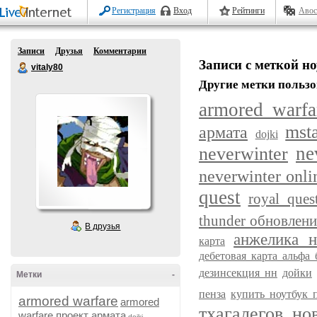
Регистрация
Вход
Рейтинги
Авос
Записи
Друзья
Комментарии
Записи с меткой н
vitaly80
Другие метки пользо
armored warfa
mst
армата
dojki
neverwinter
ne
neverwinter onl
quest
royal ques
thunder обновлен
В друзья
анжелика н
карта
дебетовая карта альфа 
дезинсекция нн
дойки
Метки
-
пенза
купить ноутбук 
armored warfare
armored
тхагалегов
но
warfare проект армата
dojki