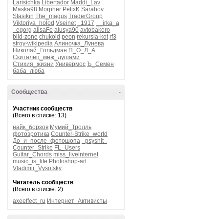
Larisichka
Libertador
Maddi_Lav
Maska98
Morpher
PetixK
Sarahov
Stasikin
The_magus
TraderGroup
Viktoriya_holod
Vseinet
_1917
__irka_a
_egorg
alisaFe
alusya90
avtobakero
bild-zone
chukold
peon
rekursia-kot
rf3
stroy-wikipedia
Алиночка_Лунева
Николай_Гольдман
П_О_Л_А
Скиталец_меж_душами
Стихия_жизни
Универмос
Ъ_Семен
баба_люба
Сообщества
-
Участник сообществ
(Всего в списке: 13)
найк_борзов
Мумий_Тролль
фотоэротика
Counter-Strike_world
До_и_после_фотошопа
_psyshit_
Counter_Strike
FL_Users
Guitar_Chords
miss_liveinternet
music_is_life
Photoshop-art
Vladimir_Vysotsky
Читатель сообществ
(Всего в списке: 2)
axeeffect_ru
Интернет_Активисты