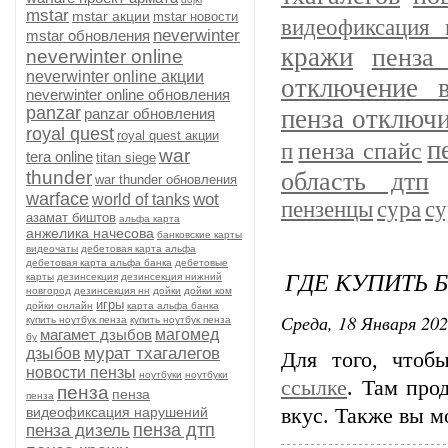
mstar
mstar акции
mstar новости
видеофиксация
neverwinter
mstar обновления
кражи
пенза
neverwinter online
neverwinter online акции
отключение 
neverwinter online обновления
panzar
пенза отключ
panzar обновления
royal quest
royal quest акции
п
пенза спайс
п
war
tera online
titan siege
область дтп
thunder
war thunder обновления
warface
wot
world of tanks
пензенцы
сура
су
азамат биштов
альфа карта
анжелика начесова
банковские карты
видеочаты
дебетовая карта альфа
дебетовая карта альфа банка
дебетовые
ГДЕ КУПИТЬ 
карты
дезинсекция
дезинсекция нижний
новгород
дезинсекция нн
дойки
дойки ком
игры
дойки онлайн
карта альфа банка
Среда, 18 Января 202
купить ноутбук пенза
купить ноутбук пенза
магамет дзыбов
магомед
бу
мурат тхагалегов
дзыбов
Для того, чтоб
новости пензы
ноутбуки
ноутбуки
ссылке
. Там про
пенза
пенза
пенза
видеофиксация нарушений
вкус. Также вы м
пенза дтп
пенза дизель