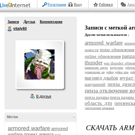
Регистрация
Вход
Рейтинги
Авос
Записи
Друзья
Комментарии
Записи с меткой ar
vitaly80
Другие метки пользователя ↓
armored warfare
armore
mstar обновления
новости
panza
online обновления
thunder
war thunder обно
банковские карты
видеочаты
дебето
дезинсекция нн
дойки
дойки ком
дой
мурат 
магомед дзыбов
пенза дизел
нарушений
пенза отключение в
В друзья
пенза радары
пенза радары
область дтп
пензенск
уничтожение тараканов
Метки
-
СКАЧАТЬ ARM
armored warfare
armored
warfare проект армата
dojki