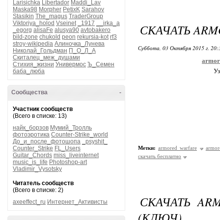
Larisichka
Libertador
Maddi_Lav
Maska98
Morpher
PetixK
Sarahov
Stasikin
The_magus
TraderGroup
Viktoriya_holod
Vseinet
_1917
__irka_a
СКАЧАТЬ ARM
_egorg
alisaFe
alusya90
avtobakero
bild-zone
chukold
peon
rekursia-kot
rf3
stroy-wikipedia
Алиночка_Лунева
Суббота, 03 Октября 2015 г. 20
Николай_Гольдман
П_О_Л_А
Скиталец_меж_душами
armor
Стихия_жизни
Универмос
Ъ_Семен
Уз
баба_люба
Сообщества
-
Участник сообществ
(Всего в списке: 13)
найк_борзов
Мумий_Тролль
фотоэротика
Counter-Strike_world
До_и_после_фотошопа
_psyshit_
Counter_Strike
FL_Users
Метки:
armored warfare
armor
Guitar_Chords
miss_liveinternet
скачать бесплатно
music_is_life
Photoshop-art
Vladimir_Vysotsky
Читатель сообществ
(Всего в списке: 2)
СКАЧАТЬ ARM
axeeffect_ru
Интернет_Активисты
(КЛЮЧ)