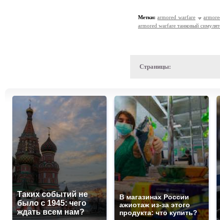
Метки:
armored warfare
armore
armored warfare танковый симуля
Страницы:
Таких событий не
В магазинах России
было с 1945: чего
ажиотаж из-за этого
ждать всем нам?
продукта: что купить?