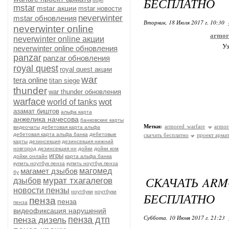
БЕСПЛАТНО
mstar
mstar акции
mstar новости
neverwinter
mstar обновления
Вторник, 18 Июля 2017 г. 10:30
neverwinter online
armor
neverwinter online акции
Уз
neverwinter online обновления
panzar
panzar обновления
royal quest
royal quest акции
war
tera online
titan siege
thunder
war thunder обновления
warface
wot
world of tanks
азамат биштов
альфа карта
анжелика начесова
банковские карты
Метки:
armored warfare
armor
видеочаты
дебетовая карта альфа
дебетовая карта альфа банка
дебетовые
скачать бесплатно
проект армат
карты
дезинсекция
дезинсекция нижний
новгород
дезинсекция нн
дойки
дойки ком
игры
дойки онлайн
карта альфа банка
купить ноутбук пенза
купить ноутбук пенза
магамет дзыбов
магомед
бу
СКАЧАТЬ ARM
мурат тхагалегов
дзыбов
новости пензы
ноутбуки
ноутбуки
БЕСПЛАТНО
пенза
пенза
пенза
видеофиксация нарушений
Суббота, 10 Июня 2017 г. 21:23
пенза дтп
пенза дизель