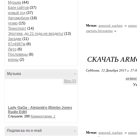
Музыка
(44)
Баги сайтов
(37)
новый год
(37)
Автомобили
(18)
чтиво
(15)
Метки:
armored warfare
armor
Транспорт
(14)
скачать бесплатно
Эротика, до 21 года не входить!
(13)
Загадки
(11)
97л4987м
(6)
Лето
(6)
Пословицы
(6)
СКАЧАТЬ ARM
клоны
(2)
Суббота, 12 Декабря 2015 г. 17:
Музыка
-
armor
Все (2)
Уз
Lady GaGa - Alejandro (Bimbo Jones
Radio Edit)
Слушали: 288
Комментарии: 1
Подписка по e-mail
-
Метки:
armored warfare
armor