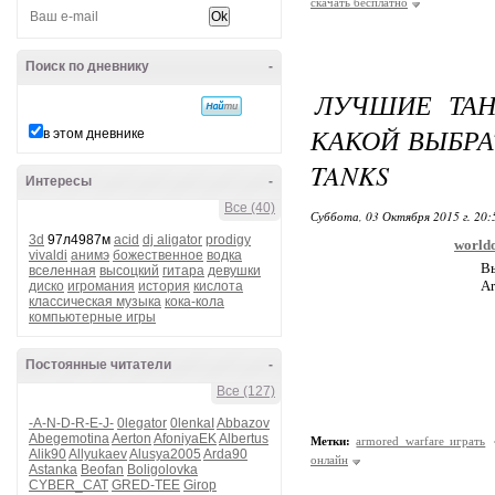
скачать бесплатно
Поиск по дневнику
-
ЛУЧШИЕ ТАН
КАКОЙ ВЫБРА
в этом дневнике
TANKS
Интересы
-
Все (40)
Суббота, 03 Октября 2015 г. 20
3d
97л4987м
acid
dj aligator
prodigy
world
vivaldi
анимэ
божественное
водка
Вы
вселенная
высоцкий
гитара
девушки
Ar
диско
игромания
история
кислота
классическая музыка
кока-кола
компьютерные игры
Постоянные читатели
-
Все (127)
-A-N-D-R-E-J-
0legator
0lenkaI
Abbazov
Abegemotina
Aerton
AfoniyaEK
Albertus
Метки:
armored warfare играть
Alik90
Allyukaev
Alusya2005
Arda90
онлайн
Astanka
Beofan
Boligolovka
CYBER_CAT
GRED-TEE
Girop