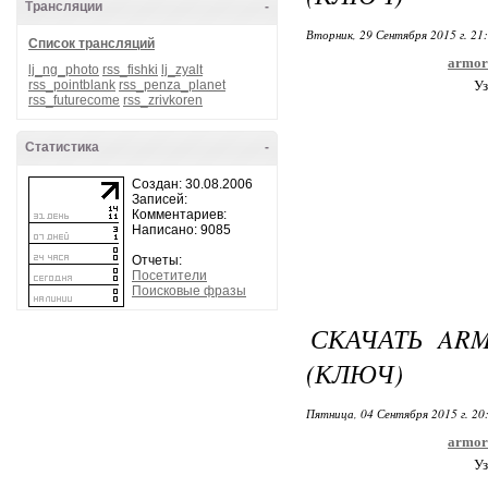
Трансляции
-
Вторник, 29 Сентября 2015 г. 21
Список трансляций
armor
lj_ng_photo
rss_fishki
lj_zyalt
rss_pointblank
rss_penza_planet
Уз
rss_futurecome
rss_zrivkoren
Статистика
-
Создан: 30.08.2006
Записей:
Комментариев:
Написано: 9085
Отчеты:
Посетители
Поисковые фразы
СКАЧАТЬ ARM
(КЛЮЧ)
Пятница, 04 Сентября 2015 г. 20
armor
Уз