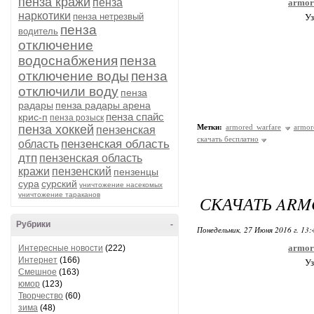
пенза кражи
пенза
armor
наркотики
пенза нетрезвый
Уз
пенза
водитель
отключение
водоснабжения
пенза
отключение воды
пенза
отключили воду
пенза
радары
пенза радары арена
пенза спайс
крис-п
пенза розыск
пенза хоккей
Метки:
armored warfare
armor
пензенская
скачать бесплатно
пензенская область
область
дтп
пензенская область
кражи
пензенский
пензенцы
сура
сурский
уничтожение насекомых
уничтожение тараканов
СКАЧАТЬ ARM
Рубрики
-
Понедельник, 27 Июня 2016 г. 13
armor
Интересные новости
(222)
Интернет
(166)
Уз
Смешное
(163)
юмор
(123)
Творчество
(60)
зима
(48)