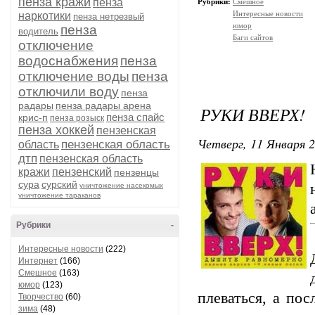
пенза кражи
пенза
Рубрики:
Смешное
Интересные новости
наркотики
пенза нетрезвый
юмор
пенза
водитель
Баги сайтов
отключение
водоснабжения
пенза
отключение воды
пенза
отключили воду
пенза
радары
пенза радары арена
РУКИ ВВЕРХ!
пенза спайс
крис-п
пенза розыск
пенза хоккей
пензенская
Четверг, 11 Января 2
пензенская область
область
дтп
пензенская область
кражи
пензенский
пензенцы
сура
сурский
уничтожение насекомых
уничтожение тараканов
Рубрики
-
Интересные новости
(222)
Интернет
(166)
Смешное
(163)
юмор
(123)
плеваться, а пос
Творчество
(60)
зима
(48)