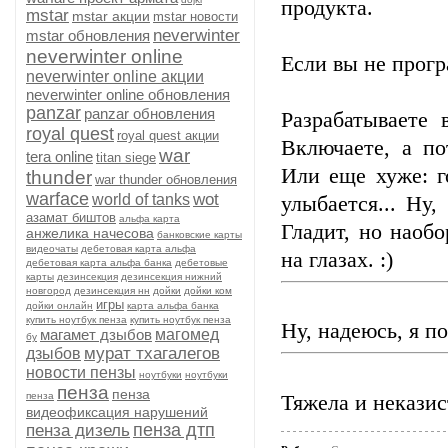
продукта.
mstar
mstar акции
mstar новости
neverwinter
mstar обновления
neverwinter online
Если вы не прогр
neverwinter online акции
neverwinter online обновления
panzar
panzar обновления
Разрабатываете 
royal quest
royal quest акции
Включаете, а по
war
tera online
titan siege
Или еще хуже: г
thunder
war thunder обновления
warface
wot
world of tanks
улыбается... Ну
азамат биштов
альфа карта
Гладит, но наоб
анжелика начесова
банковские карты
видеочаты
дебетовая карта альфа
на глазах. :)
дебетовая карта альфа банка
дебетовые
карты
дезинсекция
дезинсекция нижний
новгород
дезинсекция нн
дойки
дойки ком
игры
дойки онлайн
карта альфа банка
купить ноутбук пенза
купить ноутбук пенза
Ну, надеюсь, я п
магамет дзыбов
магомед
бу
мурат тхагалегов
дзыбов
новости пензы
ноутбуки
ноутбуки
пенза
пенза
пенза
Тяжела и некази
видеофиксация нарушений
пенза дтп
пенза дизель