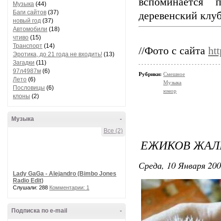
вспоминается 
Музыка
(44)
Баги сайтов
(37)
деревенский клуб
новый год
(37)
Автомобили
(18)
чтиво
(15)
Транспорт
(14)
//Фото с сайта
ht
Эротика, до 21 года не входить!
(13)
Загадки
(11)
97л4987м
(6)
Рубрики:
Смешное
Лето
(6)
Музыка
Пословицы
(6)
юмор
клоны
(2)
Музыка
-
Все (2)
ЕЖИКОВ ЖАЛ
Среда, 10 Января 200
Lady GaGa - Alejandro (Bimbo Jones
Radio Edit)
Слушали: 288
Комментарии: 1
Подписка по e-mail
-