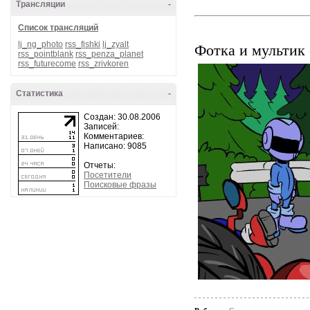
Трансляции
-
Список трансляций
lj_ng_photo
rss_fishki
lj_zyalt
Фотка и мультик 
rss_pointblank
rss_penza_planet
rss_futurecome
rss_zrivkoren
Статистика
-
Создан: 30.08.2006
Записей:
Комментариев:
Написано: 9085
Отчеты:
Посетители
Поисковые фразы