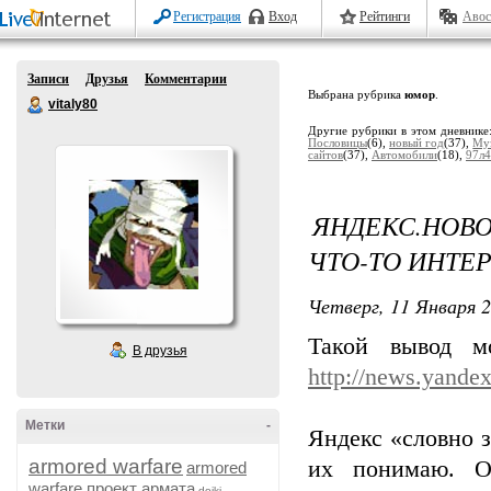
Регистрация
Вход
Рейтинги
Авос
Записи
Друзья
Комментарии
Выбрана рубрика
юмор
.
vitaly80
Другие рубрики в этом дневнике
Пословицы
(6),
новый год
(37),
Му
сайтов
(37),
Автомобили
(18),
97л
ЯНДЕКС.НО
ЧТО-ТО ИНТЕ
Четверг, 11 Января 2
Такой вывод мо
В друзья
http://news.yandex
Метки
-
Яндекс «словно з
armored warfare
их понимаю. О
armored
warfare проект армата
dojki