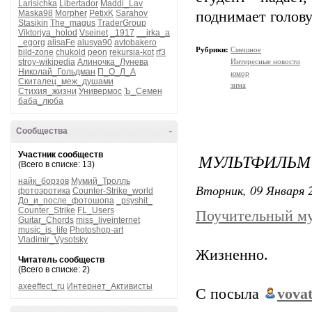
Larisichka
Libertador
Maddi_Lav
поднимает голову
Maska98
Morpher
PetixK
Sarahov
Stasikin
The_magus
TraderGroup
Viktoriya_holod
Vseinet
_1917
__irka_a
_egorg
alisaFe
alusya90
avtobakero
Рубрики:
Смешное
bild-zone
chukold
peon
rekursia-kot
rf3
Интересные новости
stroy-wikipedia
Алиночка_Лунева
Николай_Гольдман
П_О_Л_А
юмор
Скиталец_меж_душами
зима
Стихия_жизни
Универмос
Ъ_Семен
баба_люба
Сообщества
-
МУЛЬТФИЛЬМ 
Участник сообществ
(Всего в списке: 13)
найк_борзов
Мумий_Тролль
Вторник, 09 Января 2
фотоэротика
Counter-Strike_world
До_и_после_фотошопа
_psyshit_
Counter_Strike
FL_Users
Поучительный м
Guitar_Chords
miss_liveinternet
music_is_life
Photoshop-art
Vladimir_Vysotsky
Жизненно.
Читатель сообществ
(Всего в списке: 2)
axeeffect_ru
Интернет_Активисты
С посыла
vova