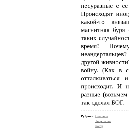
несуразные с ее
Происходят иног
какой-то внеза
магнитная буря 
таких случайнос
время? Почем
неандертальцев
другой живности?
войну. (Как в с
отталкиваться 
происходит. И 
разные (возьмем
так сделал БОГ.
Рубрики:
Смешное
Творчество
юмор