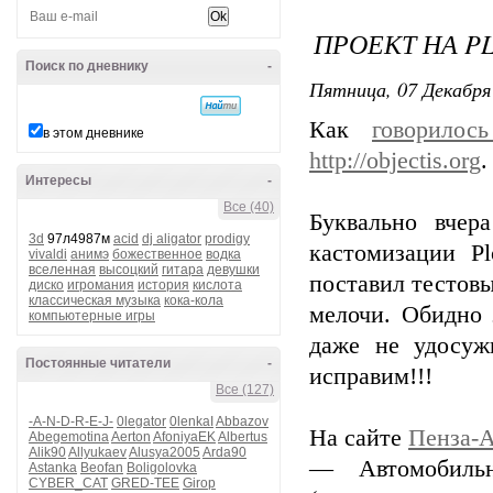
ПРОЕКТ НА P
Поиск по дневнику
-
Пятница, 07 Декабря 
Как
говорилос
в этом дневнике
http://objectis.org
.
Интересы
-
Все (40)
Буквально вчер
3d
97л4987м
acid
dj aligator
prodigy
кастомизации P
vivaldi
анимэ
божественное
водка
вселенная
высоцкий
гитара
девушки
поставил тестовы
диско
игромания
история
кислота
классическая музыка
кока-кола
мелочи. Обидно 
компьютерные игры
даже не удосуж
Постоянные читатели
-
исправим!!!
Все (127)
-A-N-D-R-E-J-
0legator
0lenkaI
Abbazov
На сайте
Пенза-А
Abegemotina
Aerton
AfoniyaEK
Albertus
Alik90
Allyukaev
Alusya2005
Arda90
— Автомобиль
Astanka
Beofan
Boligolovka
CYBER_CAT
GRED-TEE
Girop