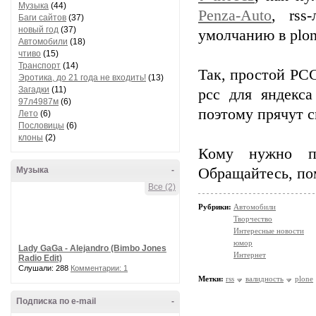
Музыка
(44)
Penza-Auto
, rss
Баги сайтов
(37)
новый год
(37)
умолчанию в plone
Автомобили
(18)
чтиво
(15)
Транспорт
(14)
Так, простой РСС
Эротика, до 21 года не входить!
(13)
Загадки
(11)
рсс для яндекс
97л4987м
(6)
поэтому прячут с
Лето
(6)
Пословицы
(6)
клоны
(2)
Кому нужно по
Музыка
-
Обращайтесь, по
Все (2)
Рубрики:
Автомобили
Творчество
Интересные новости
юмор
Lady GaGa - Alejandro (Bimbo Jones
Интернет
Radio Edit)
Слушали: 288
Комментарии: 1
Метки:
rss
валидность
plone
Подписка по e-mail
-