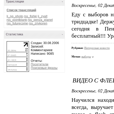
Трансляции
-
Воскресенье, 02 Дека
Список трансляций
Еду с выборов н
lj_ng_photo
rss_fishki
lj_zyalt
rss_pointblank
rss_penza_planet
тридцадке! Держу
rss_futurecome
rss_zrivkoren
сегодня в Пен
Статистика
-
бесплатный!!! Ура
Создан: 30.08.2006
Записей:
Рубрики:
Интересные новости
Комментариев:
Написано: 9085
Метки:
выборы
Отчеты:
Посетители
Поисковые фразы
ВИДЕО С ФЛЕ
Воскресенье, 02 Дека
Научился находи
всегда, выручае