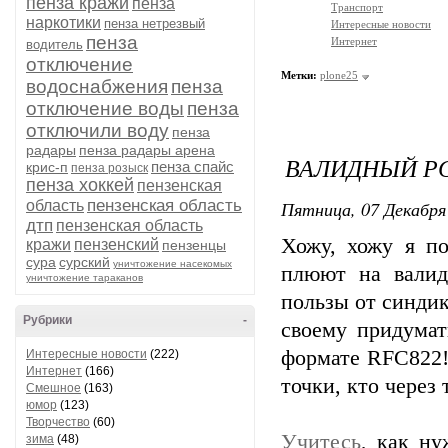
пенза кражи
пенза
Транспорт
наркотики
пенза нетрезвый
Интересные новости
пенза
Интернет
водитель
отключение
Метки:
plone25
водоснабжения
пенза
отключение воды
пенза
отключили воду
пенза
радары
пенза радары арена
ВАЛИДНЫЙ Р
пенза спайс
крис-п
пенза розыск
пенза хоккей
пензенская
пензенская область
Пятница, 07 Декабря 
область
дтп
пензенская область
Хожу, хожу я по
кражи
пензенский
пензенцы
сура
сурский
уничтожение насекомых
плюют на валид
уничтожение тараканов
пользы от синдик
Рубрики
-
своему придумат
формате RFC822!
Интересные новости
(222)
Интернет
(166)
точки, кто через 
Смешное
(163)
юмор
(123)
Творчество
(60)
Учитесь
, как н
зима
(48)