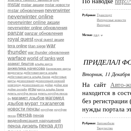
По наводке
http:
mstar
mstar акции
mstar новости
neverwinter
mstar обновления
Рубрики:
Транспорт
neverwinter online
Интересные новости
neverwinter online акции
Интернет
neverwinter online обновления
panzar
panzar обновления
Метки:
ржд
royal quest
royal quest акции
war
tera online
titan siege
thunder
war thunder обновления
warface
wot
world of tanks
ПРИДЕЛАЛ Ф
азамат биштов
альфа карта
анжелика начесова
банковские карты
Вторник, 11 Декабря 
видеочаты
дебетовая карта альфа
дебетовая карта альфа банка
дебетовые
карты
дезинсекция
дезинсекция нижний
На сайт
Авто-ж
новгород
дезинсекция нн
дойки
дойки ком
игры
дойки онлайн
карта альфа банка
находится в сос
купить ноутбук пенза
купить ноутбук пенза
магамет дзыбов
магомед
бу
без регистрации 
мурат тхагалегов
дзыбов
нужды портала э
новости пензы
ноутбуки
ноутбуки
пенза
пенза
пенза
видеофиксация нарушений
Рубрики:
Автомобили
пенза дтп
пенза дизель
Творчество