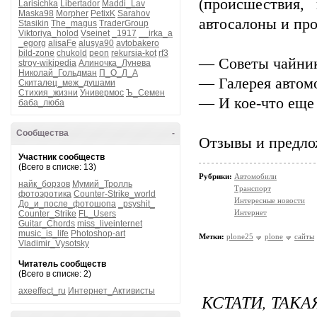
(происшествия,
Larisichka
Libertador
Maddi_Lav
Maska98
Morpher
PetixK
Sarahov
автосалоны и про
Stasikin
The_magus
TraderGroup
Viktoriya_holod
Vseinet
_1917
__irka_a
_egorg
alisaFe
alusya90
avtobakero
bild-zone
chukold
peon
rekursia-kot
rf3
— Советы чайни
stroy-wikipedia
Алиночка_Лунева
Николай_Гольдман
П_О_Л_А
— Галерея автом
Скиталец_меж_душами
Стихия_жизни
Универмос
Ъ_Семен
— И кое-что еще 
баба_люба
Сообщества
-
Отзывы и предл
Участник сообществ
(Всего в списке: 13)
Рубрики:
Автомобили
найк_борзов
Мумий_Тролль
Транспорт
фотоэротика
Counter-Strike_world
Интересные новости
До_и_после_фотошопа
_psyshit_
Интернет
Counter_Strike
FL_Users
Guitar_Chords
miss_liveinternet
music_is_life
Photoshop-art
Метки:
plone25
plone
сайты
Vladimir_Vysotsky
Читатель сообществ
(Всего в списке: 2)
axeeffect_ru
Интернет_Активисты
КСТАТИ, ТАКА