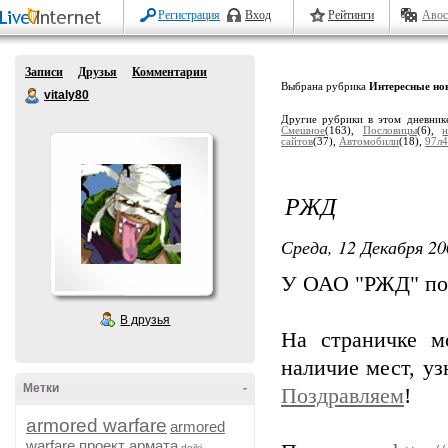
Регистрация
Вход
Рейтинги
Авос
Записи
Друзья
Комментарии
Выбрана рубрика
Интересные но
vitaly80
Другие рубрики в этом дневник
Смешное
(163),
Пословицы
(6),
сайтов
(37),
Автомобили
(18),
97л
РЖД
Среда, 12 Декабря 20
У ОАО "РЖД" по
В друзья
На страничке мо
наличие мест, уз
Метки
-
Поздравляем
!
armored warfare
armored
warfare проект армата
dojki